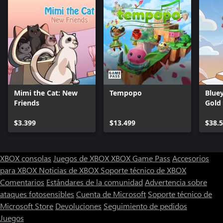
Mimi the Cat: New
Tempopo
Bluey
Friends
Gold
$3.399
$13.499
$38.
XBOX consolas
Juegos de XBOX
XBOX Game Pass
Accesorios
para XBOX
Noticias de XBOX
Soporte técnico de XBOX
Comentarios
Estándares de la comunidad
Advertencia sobre
ataques fotosensibles
Cuenta de Microsoft
Soporte técnico de
Microsoft Store
Devoluciones
Seguimiento de pedidos
Juegos