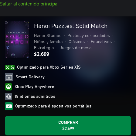
Saltar al contenido principal
Hanoi Puzzles: Solid Match
Hanoi Studios
•
Puzles y curiosidades
•
Niños y familia
•
Clásicos
•
Educativos
•
Estrategia
•
Juegos de mesa
$2.699
Optimizado para Xbox Series X|S
Smart Delivery
Xbox Play Anywhere
18 idiomas admitidos
Optimizado para dispositivos portátiles
COMPRAR
$2.699