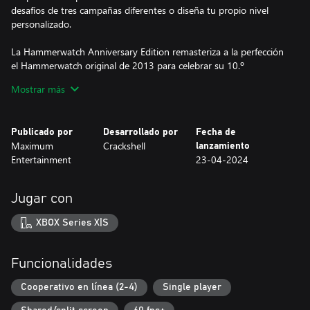
desafíos de tres campañas diferentes o diseña tu propio nivel
personalizado.
La Hammerwatch Anniversary Edition remasteriza a la perfección
el Hammerwatch original de 2013 para celebrar su 10.º
aniversario.
Mostrar más
Embárcate en la nueva campaña Torre de Shaftlocke, además de
las campañas Castilllo Hammerwatch y Templo del Sol ya
disponibles. Disfruta del juego con nuevo arte y clases de
Publicado por
Desarrollado por
Fecha de
personajes rediseñadas con nuevos efectos, así como un sistema
Maximum
Crackshell
lanzamiento
de objetos totalmente nuevo, ¡y mucho más!
Entertainment
23-04-2024
Características principales:
• Más para explorar - Vive una nueva campaña, Torre de
Jugar con
Shaftlocke, además de las campañas Castilllo Hammerwatch y
Templo del Sol.
XBOX Series X|S
• Gráficos actualizados: pixel art mejorado y clases de personajes
rediseñadas con nuevos efectos.
• Nuevo sistema de objetos - Amplía tu arsenal con un sistema
Funcionalidades
de objetos nuevo en Hammerwatch que te permitirá almacenar
los objetos que encuentres o compres.
Cooperativo en línea (2-4)
Single player
• Cambia el mundo - Mejor asistencia técnica para mods con