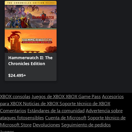
Hammerwatch II: The
Chronicles Edition
$24.495+
XBOX consolas
Juegos de XBOX
XBOX Game Pass
Accesorios
para XBOX
Noticias de XBOX
Soporte técnico de XBOX
Comentarios
Estándares de la comunidad
Advertencia sobre
ataques fotosensibles
Cuenta de Microsoft
Soporte técnico de
Microsoft Store
Devoluciones
Seguimiento de pedidos
Juegos