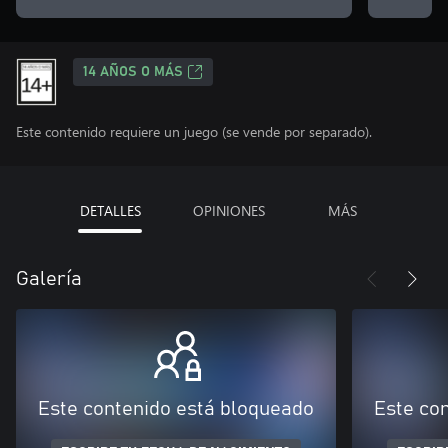
14 AÑOS O MÁS
Este contenido requiere un juego (se vende por separado).
DETALLES
OPINIONES
MÁS
Galería
Este contenido está bloqueado
Este co