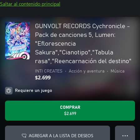
Saltar al contenido principal
GUNVOLT RECORDS Cychronicle -
Pack de canciones 5, Lumen:
"Eflorescencia
Sakura","Cianotipo","Tabula
rasa","Reencarnación del destino"
INTI CREATES
•
Acción y aventura
•
Música
$2.699
Requiere un juego
COMPRAR
$2.699
AGREGAR A LA LISTA DE DESEOS
● ● ●