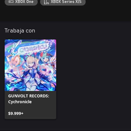
XBOX One
XBOX Series X|S
Trabaja con
GUNVOLT RECORDS:
Cychronicle
$9.999+