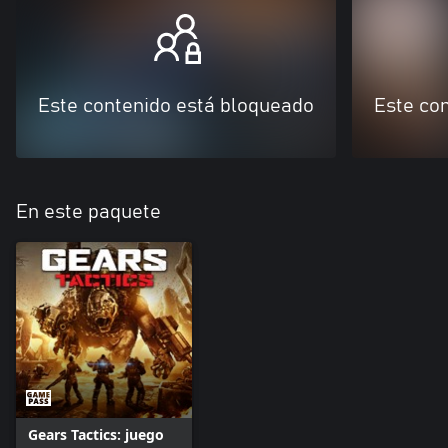
Este contenido está bloqueado
Este co
En este paquete
Gears Tactics: juego