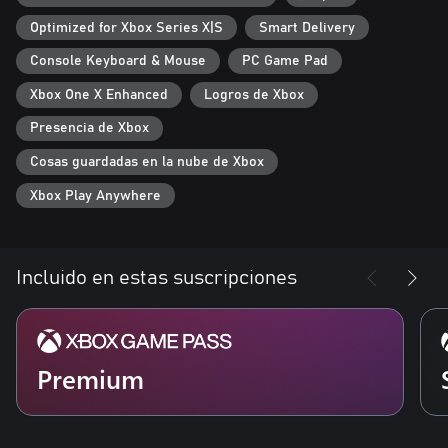
- Contenido nuevo: Jack se une al combate con más de 20
Optimized for Xbox Series X|S
Smart Delivery
habilidades para luchar contra enemigos nuevos y poderosos.
Mejora tus armas y armadura con equipamiento Supremo.
Console Keyboard & Mouse
PC Game Pad
Xbox One X Enhanced
Logros de Xbox
- Optimizado para Xbox Series X, Gears Tactics ofrece Smart
Delivery y se juega en 4K Ultra HD a 60 cuadros por segundo.
Presencia de Xbox
Cosas guardadas en la nube de Xbox
Xbox Play Anywhere
Incluido en estas suscripciones
Premium