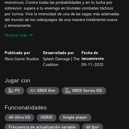
monstruos. Contra todas las probabilidades y en tu lucha por
sobrevivir, supera a tu enemigo en brutales combates tácticos
por turnos. Vive la intensidad de una de las sagas más aclamadas
del mundo de los videojuegos de una manera totalmente nueva
y emocionante.
Mostrar más
- Historia cautivante y centrada en los personajes: juega como el
desafiante soldado Gabe Diaz, rescata y arma a tus tropas en una
travesía de liderazgo, supervivencia y sacrificio.
Publicado por
Desarrollado por
Fecha de
Xbox Game Studios
Splash Damage | The
lanzamiento
- Escuadrón y equipo personalizables: prepara a tus tropas para
Coalition
09-11-2020
enfrentarte a enemigos más rudos, mejora sus habilidades y
equípalos con el botín que recolectes a lo largo de misiones
desafiantes.
Jugar con
- Modo de juego agresivo: dirige a tu escuadrón en batallas
PC
XBOX One
XBOX Series X|S
rápidas por turnos, avanza y sobrevive a encuentros intensos y
dramáticos contra un enemigo imparable y muy numeroso.
Funcionalidades
- Batallas contra jefes colosales: derrota a mortíferos jefes
gigantes que desafían tus estrategias y cambian completamente
4K Ultra HD
HDR10
Single player
la escala de la batalla.
Frecuencia de actualización variable
60 fps+