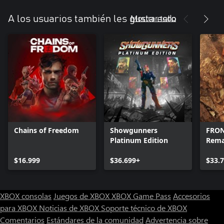
Mostrar todo
A los usuarios también les gusta esto
Chains of Freedom
Showgunners
FRON
Platinum Edition
Rem
$16.999
$36.699+
$33.
XBOX consolas
Juegos de XBOX
XBOX Game Pass
Accesorios
para XBOX
Noticias de XBOX
Soporte técnico de XBOX
Comentarios
Estándares de la comunidad
Advertencia sobre