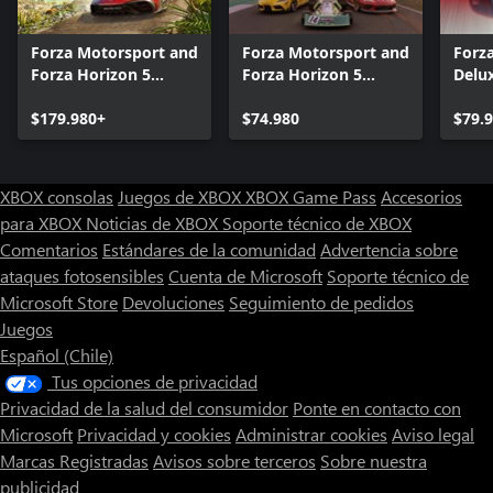
Forza Motorsport and
Forza Motorsport and
Forz
Forza Horizon 5
Forza Horizon 5
Delux
Premium Editions
Premium Add-Ons
Bundle
$179.980+
Bundle
$74.980
$79.
XBOX consolas
Juegos de XBOX
XBOX Game Pass
Accesorios
para XBOX
Noticias de XBOX
Soporte técnico de XBOX
Comentarios
Estándares de la comunidad
Advertencia sobre
ataques fotosensibles
Cuenta de Microsoft
Soporte técnico de
Microsoft Store
Devoluciones
Seguimiento de pedidos
Juegos
Español (Chile)
Tus opciones de privacidad
Privacidad de la salud del consumidor
Ponte en contacto con
Microsoft
Privacidad y cookies
Administrar cookies
Aviso legal
Marcas Registradas
Avisos sobre terceros
Sobre nuestra
publicidad