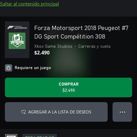
Saltar al contenido principal
Forza Motorsport 2018 Peugeot #7
DG Sport Compétition 308
Xbox Game Studios
•
Carreras y vuelo
$2.490
Requiere un juego
COMPRAR
$2.490
AGREGAR A LA LISTA DE DESEOS
● ● ●