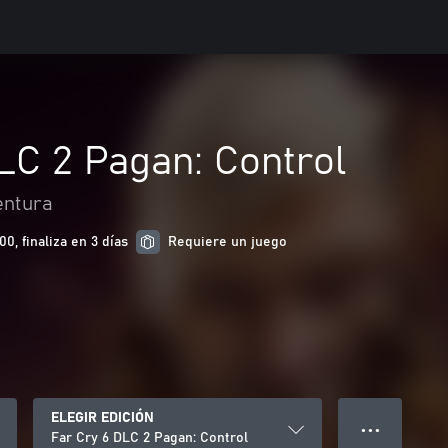
LC 2 Pagan: Control
entura
0, finaliza en 3 días
Requiere un juego
ELEGIR EDICIÓN
● ● ●
Far Cry 6 DLC 2 Pagan: Control