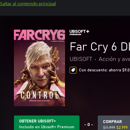
Saltar al contenido principal
Far Cry 6 D
UBISOFT
•
Acción y av
Con descuento: ahorra $9.00
OBTENER UBISOFT+
COMPRAR
- O -
Incluido en Ubisoft+ Premium
$11.999
$2.999