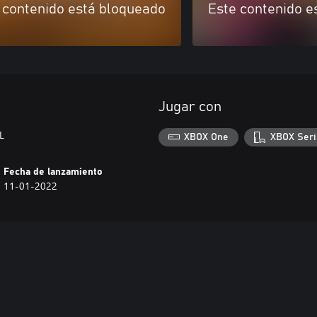
 contenido está bloqueado
Este contenido e
Jugar con
L
XBOX One
XBOX Seri
Fecha de lanzamiento
11-01-2022