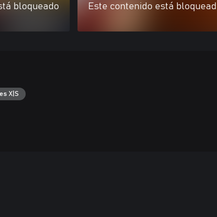
stá bloqueado
Este contenido está bloquea
es X|S