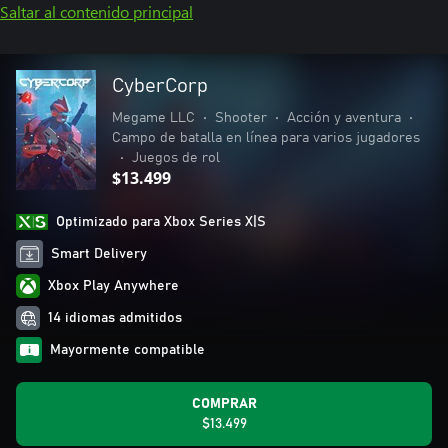
Saltar al contenido principal
CyberCorp
Megame LLC
•
Shooter
•
Acción y aventura
•
Campo de batalla en línea para varios jugadores
•
Juegos de rol
$13.499
Optimizado para Xbox Series X|S
Smart Delivery
Xbox Play Anywhere
14 idiomas admitidos
Mayormente compatible
COMPRAR
$13.499