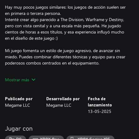
Hay muy pocos juegos similares: los juegos de acción suelen ser
en primera o tercera persona.
Intenté crear algo parecido a The Division, Warframe y Destiny,
pero con vista cenital y a una escala más pequeña. He jugado
cientos de horas a esos títulos, y esa experiencia influyó mucho
en el diseño de este juego :)
Mi juego fomenta un estilo de juego agresivo, de avanzar sin
miedo. Puedes combinar diferentes técnicas y equipo para crear
poderosos combos centrados en el equipamiento.
Cada jugador puede crear su propia configuración: combate
Mostrar más
cuerpo a cuerpo, habilidades especiales o disparos a larga
distancia.
Si disfrutas de los juegos de acción con mucho botín, entonces
Publicado por
Desarrollado por
Fecha de
CyberCorp es justo lo que estás buscando.
Megame LLC
Megame LLC
lanzamiento
13-05-2025
Historia
Eres un luchador de CyberCorp. En tus manos está Synth: una
tecnología única y peligrosa, una cápsula de combate controlada
Jugar con
a distancia.
¿Estás listo para tomar tu arma y devolver el orden a las calles de