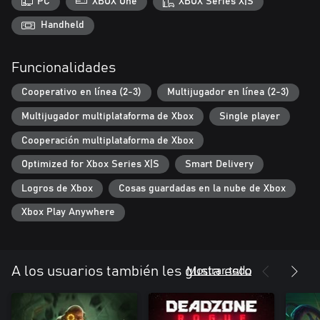
PC
XBOX One
XBOX Series X|S
la ciudad?
Handheld
Funcionalidades
Cooperativo en línea (2-3)
Multijugador en línea (2-3)
Multijugador multiplataforma de Xbox
Single player
Cooperación multiplataforma de Xbox
Optimized for Xbox Series X|S
Smart Delivery
Logros de Xbox
Cosas guardadas en la nube de Xbox
Xbox Play Anywhere
Mostrar todo
A los usuarios también les gusta esto