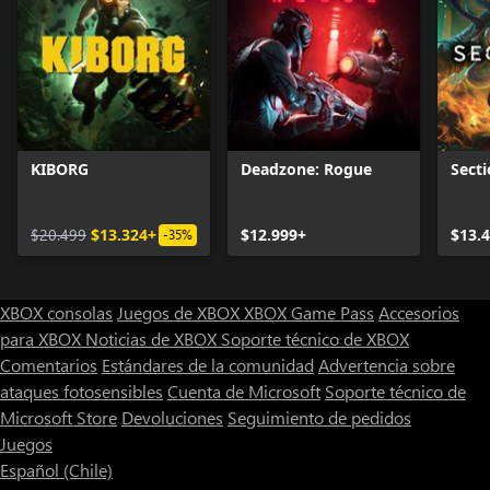
KIBORG
Deadzone: Rogue
Secti
$20.499
$13.324+
$12.999+
$13.
-35%
XBOX consolas
Juegos de XBOX
XBOX Game Pass
Accesorios
para XBOX
Noticias de XBOX
Soporte técnico de XBOX
Comentarios
Estándares de la comunidad
Advertencia sobre
ataques fotosensibles
Cuenta de Microsoft
Soporte técnico de
Microsoft Store
Devoluciones
Seguimiento de pedidos
Juegos
Español (Chile)