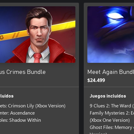
us Crimes Bundle
Meet Again Bund
$24.499
luidos
Juegos incluidos
ets: Crimson Lily (Xbox Version)
9 Clues 2: The Ward 
ter: Ascendance
Family Mysteries 2: 
bles: Shadow Within
(Xbox One Version)
Ghost Files: Memory 