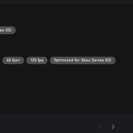
es X|S
60 fps+
120 fps
Optimized for Xbox Series X|S