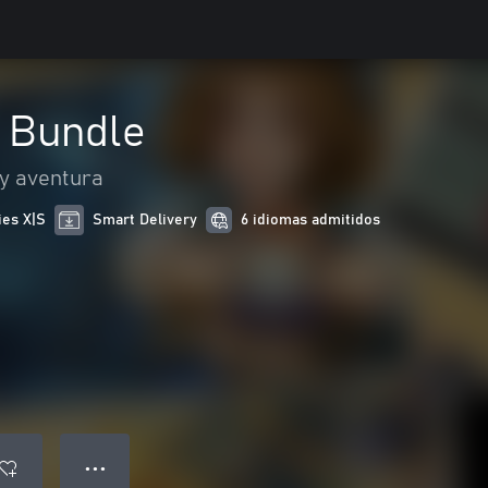
s Bundle
 y aventura
ies X|S
Smart Delivery
6 idiomas admitidos
● ● ●