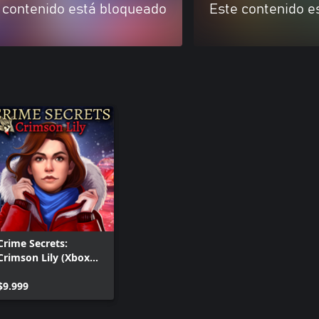
 contenido está bloqueado
Este contenido e
Crime Secrets:
Crimson Lily (Xbox
Version)
$9.999