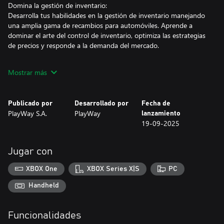
Domina la gestión de inventario:
Desarrolla tus habilidades en la gestión de inventario manejando
una amplia gama de recambios para automóviles. Aprende a
dominar el arte del control de inventario, optimiza las estrategias
de precios y responde a la demanda del mercado.
Personaliza y amplía tu taller:
Mostrar más
Personaliza tu espacio con una gran variedad de opciones de
diseño: selecciona la distribución, los temas y las decoraciones
que reflejen tu estilo personal para atraer a más clientes.
Publicado por
Desarrollado por
Fecha de
PlayWay S.A.
PlayWay
lanzamiento
Desbloquea nuevas piezas y tecnologías para automóviles:
19-09-2025
Para mantener tu competitividad en la industria automotriz, que
evoluciona rápidamente, tendrás que desbloquear
continuamente nuevas piezas y tecnologías para automóviles.
Jugar con
Obtén licencias para vender e instalar piezas avanzadas que
satisfagan las diversas necesidades de los entusiastas de los
XBOX One
XBOX Series X|S
PC
automóviles y los talleres de reparación profesionales.
Handheld
Garantiza la satisfacción del cliente:
Presta mucha atención a los comentarios de los clientes y adapta
Funcionalidades
tus estrategias comerciales para satisfacer sus expectativas. Un