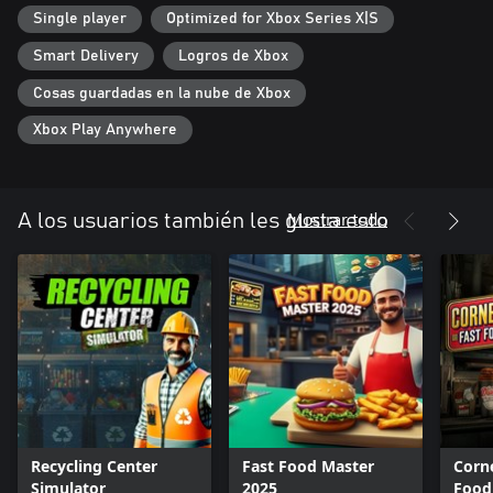
excelente servicio al cliente es fundamental para crear una base
Single player
Optimized for Xbox Series X|S
de clientes sólida que dependa de tu taller para todas sus
necesidades automovilísticas, desde simples cambios de aceite
Smart Delivery
Logros de Xbox
hasta complejas reconstrucciones de motores.
Cosas guardadas en la nube de Xbox
Xbox Play Anywhere
Mostrar todo
A los usuarios también les gusta esto
Recycling Center
Fast Food Master
Corne
Simulator
2025
Food