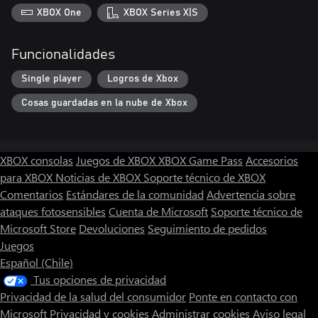
XBOX One
XBOX Series X|S
Funcionalidades
Single player
Logros de Xbox
Cosas guardadas en la nube de Xbox
XBOX consolas
Juegos de XBOX
XBOX Game Pass
Accesorios
para XBOX
Noticias de XBOX
Soporte técnico de XBOX
Comentarios
Estándares de la comunidad
Advertencia sobre
ataques fotosensibles
Cuenta de Microsoft
Soporte técnico de
Microsoft Store
Devoluciones
Seguimiento de pedidos
Juegos
Español (Chile)
Tus opciones de privacidad
Privacidad de la salud del consumidor
Ponte en contacto con
Microsoft
Privacidad y cookies
Administrar cookies
Aviso legal