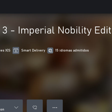
3 - Imperial Nobility Edit
ies X|S
Smart Delivery
15 idiomas admitidos
● ● ●
ion