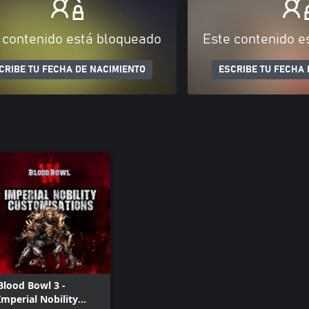
 contenido está bloqueado
Este contenido e
CRIBE TU FECHA DE NACIMIENTO
ESCRIBE TU FECHA 
Blood Bowl 3 -
Imperial Nobility