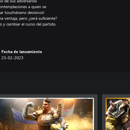
so de sus adversarios
contemplaciones a quien se
car touchdowns decisivos!
 ventaja, pero ¿será suficiente?
 y cambiar el curso del partido.
blemas y su armadura; contrata
s feroces del Viejo Mundo.
Fecha de lanzamiento
23-02-2023
o financiaros a ti y a tu equipo
 Choque de Patrocinadores. ¿Serás
 del Viejo Mundo.
ajadores de marca, como el
emás modos de juego.
dores o la IA, Blood Bowl 3
e a jugadores de todos los