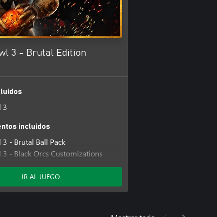
l 3 - Brutal Edition
luidos
 3
tos incluidos
3 - Brutal Ball Pack
 3 - Black Orcs Customizations
3 - Imperial Nobility
tions
IR AL JUEGO
 3 - Brutal Cheerleader Pack
 3 - 1,000 Warpstone