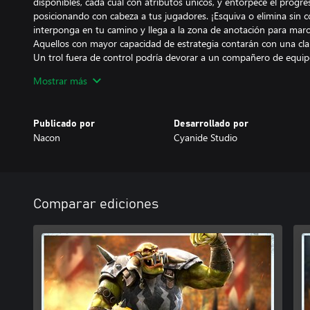
disponibles, cada cual con atributos únicos, y entorpece el progre
posicionando con cabeza a tus jugadores. ¡Esquiva o elimina sin 
interponga en tu camino y llega a la zona de anotación para mar
Aquellos con mayor capacidad de estrategia contarán con una clara
Un trol fuera de control podría devorar a un compañero de equipo
Mostrar más
• Tú mandas – Crea jugadores; personaliza su apariencia, sus em
animadoras y un entrenador; y participa en las competiciones má
Publicado por
Desarrollado por
Nueva campaña de un jugador
Nacon
Cyanide Studio
Un agente se ha fijado en tus logros como entrenador y ha decidid
para que podáis participar en un nuevo evento de Blood Bowl: el
capaz de destruir a tus adversarios?
• Compite contra los equipos de los patrocinadores de más éxito
• Mídete contra jugadores estrella que se han convertido en emb
Comparar ediciones
legendario Griff Oberwald.
• Juega con tu facción elegida y usa este equipo en todos los d
Modos competitivos con posibilidades infinitas
Además de la campaña y los partidos amistosos contra otros juga
cuenta con un nuevo modo competitivo que te permite enfrentart
niveles y procedentes de todo el mundo:
• Temporadas competitivas con una escalera oficial.