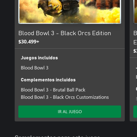
• Un sistema de liga disponible para los jugadores, con nuevas opc
de crear tus propios torneos personalizados con tus ajustes favor
dado, facciones…).
• Desafíos regulares a traves de modos de juego temporales.
Blood Bowl 3 - Black Orcs Edition
B
$30.499+
E
$
Juegos incluidos
Blood Bowl 3
Complementos incluidos
Blood Bowl 3 - Brutal Ball Pack
Blood Bowl 3 - Black Orcs Customizations
IR AL JUEGO