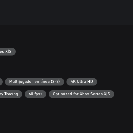
es X|S
Multijugador en línea (2-2)
4K Ultra HD
ay Tracing
60 fps+
Optimized for Xbox Series X|S