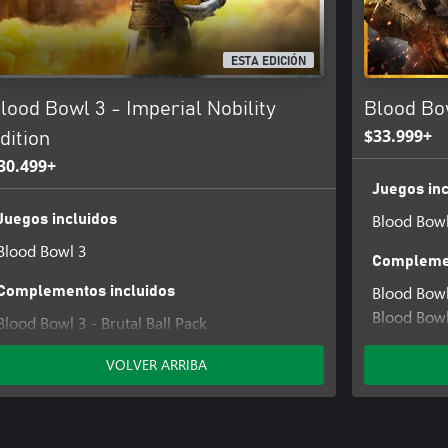
iones de gestión y la posibilidad
itos (estadios, campos, tiempo
ESTA EDICIÓN
lood Bowl 3 - Imperial Nobility
Blood Bow
$33.999+
dition
30.499+
Juegos inc
Blood Bowl
Juegos incluidos
Blood Bowl 3
Complemen
Blood Bowl 
Complementos incluidos
Blood Bowl
Blood Bowl 3 - Brutal Ball Pack
Blood Bowl 
Blood Bowl 3 - Imperial Nobility
Customiza
VOLVER ARRIBA
Customizations
Blood Bowl
Blood Bowl