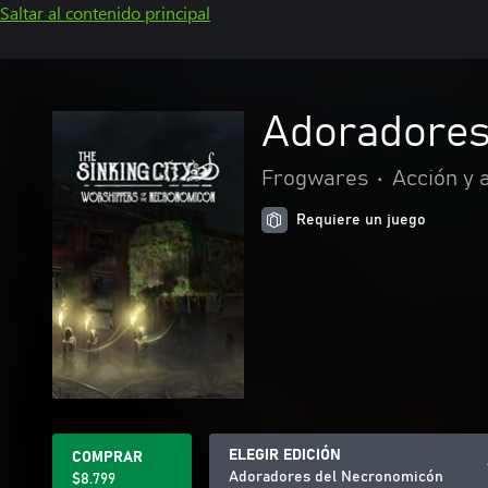
Saltar al contenido principal
Adoradores
Frogwares
•
Acción y 
Requiere un juego
ELEGIR EDICIÓN
COMPRAR
Adoradores del Necronomicón
$8.799