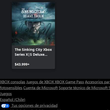
The Sinking City Xbox
Series X|S Deluxe
Edition
$43.999+
XBOX consolas
Juegos de XBOX
XBOX Game Pass
Accesorios pa
fotosensibles
Cuenta de Microsoft
Soporte técnico de Microsoft 
Juegos
Español (Chile)
Tus opciones de privacidad