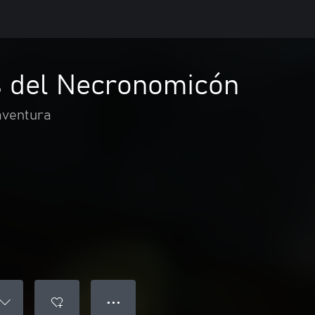
 del Necronomicón
aventura
● ● ●