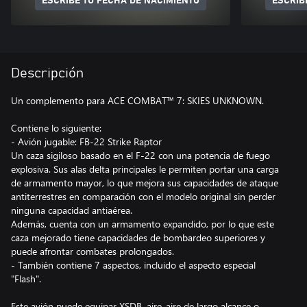
ESCRIBE TU FECHA DE NACIMIENTO
ESCRIB
Descripción
Un complemento para ACE COMBAT™ 7: SKIES UNKNOWN.
Contiene lo siguiente:
- Avión jugable: FB-22 Strike Raptor
Un caza sigiloso basado en el F-22 con una potencia de fuego
explosiva. Sus alas delta principales le permiten portar una carga
de armamento mayor, lo que mejora sus capacidades de ataque
antiterrestres en comparación con el modelo original sin perder
ninguna capacidad antiaérea.
Además, cuenta con un armamento expandido, por lo que este
caza mejorado tiene capacidades de bombardeo superiores y
puede afrontar combates prolongados.
- También contiene 7 aspectos, incluido el aspecto especial
"Flash".
Este avión puede equipar XSDB, aire-aire de largo alcance o