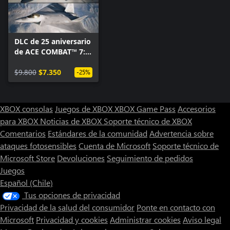
DLC de 25 aniversario
de ACE COMBAT™ 7:
SKIES UNKNOWN -
Conjunto de serie de
$9.800
$7.350
-25%
aviones
experimentales
XBOX consolas
Juegos de XBOX
XBOX Game Pass
Accesorios
para XBOX
Noticias de XBOX
Soporte técnico de XBOX
Comentarios
Estándares de la comunidad
Advertencia sobre
ataques fotosensibles
Cuenta de Microsoft
Soporte técnico de
Microsoft Store
Devoluciones
Seguimiento de pedidos
Juegos
Español (Chile)
Tus opciones de privacidad
Privacidad de la salud del consumidor
Ponte en contacto con
Microsoft
Privacidad y cookies
Administrar cookies
Aviso legal