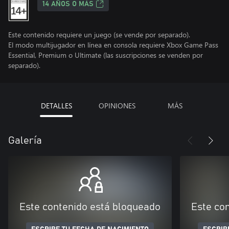
14 AÑOS O MÁS
Este contenido requiere un juego (se vende por separado).
El modo multijugador en línea en consola requiere Xbox Game Pass
Essential, Premium o Ultimate (las suscripciones se venden por
separado).
DETALLES
OPINIONES
MÁS
Galería
Este contenido está bloqueado
Este co