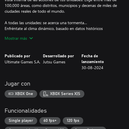
100,000 áreas, como distritos, municipios y decenas de miles de
ciudades reales de todo el mundo.
A todas las unidades: se acerca una tormenta…
Enfréntate al clima dinámico, basado en datos históricos
auténticos. Observa cómo cambian los incidentes con la llegada
Mostrar más
del día o la noche, el aumento del tráfico y el paso de las
estaciones. Ten cuidado con las condiciones extremas que
pueden llevar a catástrofes y desastres naturales. Intenta
Publicado por
Desarrollado por
Fecha de
controlar los grandes incendios forestales que se propagan por el
Ultimate Games S.A.
Jutsu Games
lanzamiento
mapa. Sin embargo, el clima no es tu único problema; ten
30-08-2024
cuidado al manejar ataques terroristas y guerras de pandillas.
NUEVAS FUNCIONES EN 112 OPERATOR:
Jugar con
- Mapas de CIUDADES REALES 25 veces más grandes, ampliables
con edificios en 3D
XBOX One
XBOX Series X|S
- Conjunto completamente nuevo de llamadas de emergencia y
grandes eventos
- Modo de campaña completamente rediseñado, con sistema de
Funcionalidades
objetivos, correos electrónicos y una historia
- El día y la noche, el clima, las estaciones y el tráfico ahora
Single player
60 fps+
120 fps
influyen en las tareas y en los incidentes que ocurren