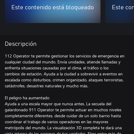
Este contenido está bloqueado
Este co
Descripción
112 Operator te permite gestionar los servicios de emergencia en
cualquier ciudad del mundo. Envía unidades, atiende llamadas y
enfrenta situaciones causadas por el clima, el tráfico o los
cambios de estación. Ayuda a la ciudad a sobrevivir a eventos en
escalada como disturbios, crimen organizado, ataques terroristas,
catástrofes, desastres naturales y mucho más.
El peligro ha aumentado
Ayuda a una escala mayor que nunca antes. La secuela del
galardonado 911 Operator te permite actuar en muchos niveles
completamente diferentes, desde cuidar de un solo barrio hasta
coordinar el trabajo de varios operadores en las mayores
metrópolis del mundo. La visualización 3D completa te dará una
vista interna de las acciones de tus unidades. Elige entre más de