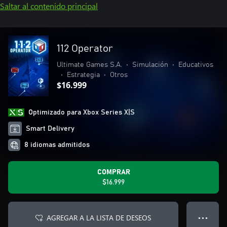
Saltar al contenido principal
112 Operator
Ultimate Games S.A.
•
Simulación
•
Educativos
•
Estrategia
•
Otros
$16.999
Optimizado para Xbox Series X|S
Smart Delivery
8 idiomas admitidos
COMPRAR
$16.999
AGREGAR A LA LISTA DE DESEOS
● ● ●