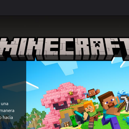
y una
 manera
o hacia