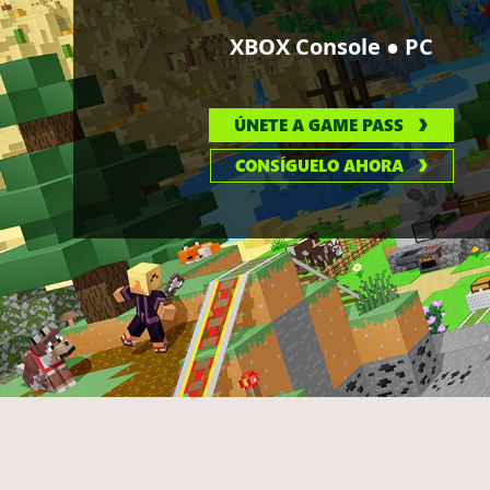
●
XBOX Console
PC
ÚNETE A GAME PASS
CONSÍGUELO AHORA