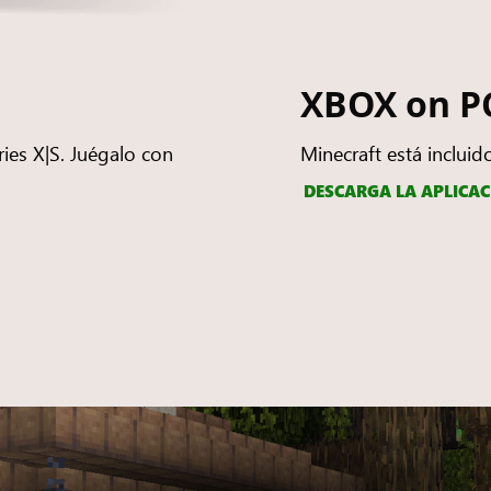
XBOX on P
ies X|S. Juégalo con
Minecraft está inclui
DESCARGA LA APLICAC