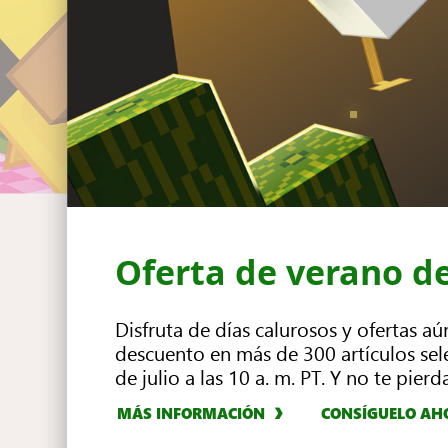
Oferta de verano d
Disfruta de días calurosos y ofertas 
descuento en más de 300 artículos sel
de julio a las 10 a. m. PT. Y no te pier
CONSÍGUELO AHORA
MÁS INFORMACIÓN
MÁS INFORMACIÓN
MÁS INFORMACIÓN
MÁS INFORMACIÓN
CONSÍGUELO AH
CONSÍGUELO AH
CONSÍGUELO AH
CONSÍGUELO AH