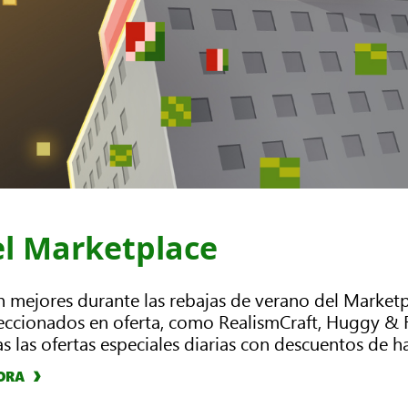
el Marketplace
aún mejores durante las rebajas de verano del Market
eccionados en oferta, como RealismCraft, Huggy & F
das las ofertas especiales diarias con descuentos de h
ORA
ORA
ORA
ORA