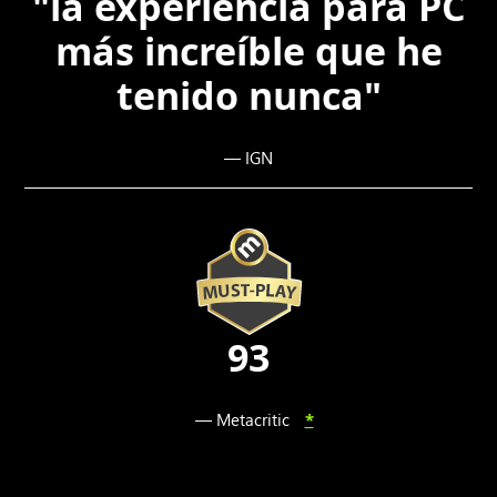
"la experiencia para PC
más increíble que he
tenido nunca"
— IGN
93
— Metacritic
*