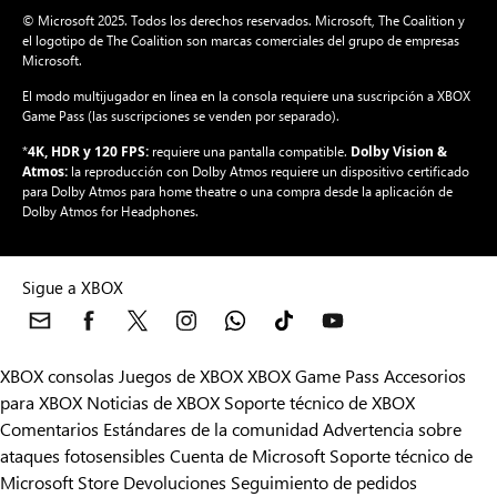
© Microsoft 2025. Todos los derechos reservados. Microsoft, The Coalition y
el logotipo de The Coalition son marcas comerciales del grupo de empresas
Microsoft.
El modo multijugador en línea en la consola requiere una suscripción a XBOX
Game Pass (las suscripciones se venden por separado).
4K, HDR y 120 FPS:
Dolby Vision &
*
requiere una pantalla compatible.
Atmos:
la reproducción con Dolby Atmos requiere un dispositivo certificado
para Dolby Atmos para home theatre o una compra desde la aplicación de
Dolby Atmos for Headphones.
Sigue a XBOX
XBOX consolas
Juegos de XBOX
XBOX Game Pass
Accesorios
para XBOX
Noticias de XBOX
Soporte técnico de XBOX
Comentarios
Estándares de la comunidad
Advertencia sobre
ataques fotosensibles
Cuenta de Microsoft
Soporte técnico de
Microsoft Store
Devoluciones
Seguimiento de pedidos