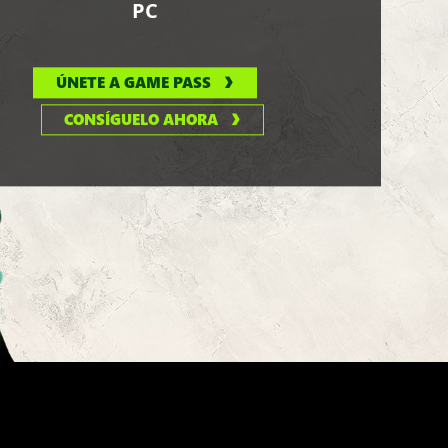
PC
ÚNETE A GAME PASS
CONSÍGUELO AHORA