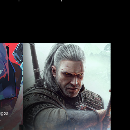
egos
.