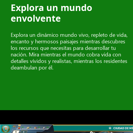
Explora un mundo
envolvente
Explora un dinámico mundo vivo, repleto de vida,
Vistas
encanto y hermosos paisajes mientras descubres
los recursos que necesitas para desarrollar tu
aéreas
nación. Mira mientras el mundo cobra vida con
de
detalles vívidos y realistas, mientras los residentes
una
deambulan por él.
jungla,
montañas
nevadas,
una
sabana
y
una
cuenca
fluvial.