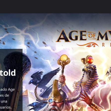
told
mado Age
es de
s una
uarios.