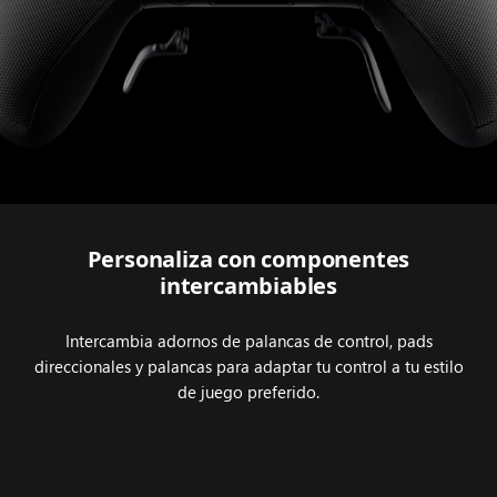
inalámbrico
XBOX
Elite
Series 2.
Personaliza con componentes
intercambiables
Intercambia adornos de palancas de control, pads
direccionales y palancas para adaptar tu control a tu estilo
de juego preferido.