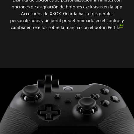
XBOX.
opciones de asignación de botones exclusivas en la app
Accesorios de XBOX. Guarda hasta tres perfiles
personalizados y un perfil predeterminado en el control y
**
cambia entre ellos sobre la marcha con el botón Perfil.
Animación
de
los
componentes
que
se
conectan
al
Control