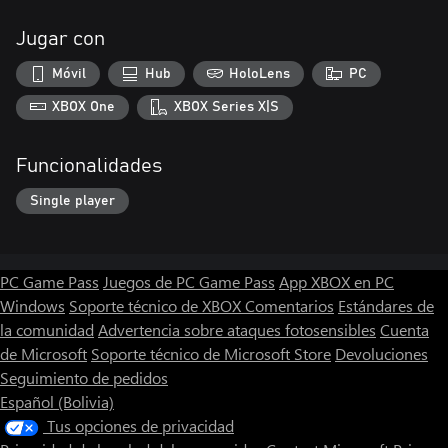
Jugar con
Móvil
Hub
HoloLens
PC
XBOX One
XBOX Series X|S
Funcionalidades
Single player
PC Game Pass
Juegos de PC Game Pass
App XBOX en PC
Windows
Soporte técnico de XBOX
Comentarios
Estándares de
la comunidad
Advertencia sobre ataques fotosensibles
Cuenta
de Microsoft
Soporte técnico de Microsoft Store
Devoluciones
Seguimiento de pedidos
Español (Bolivia)
Tus opciones de privacidad