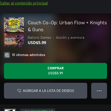
Saltar al contenido principal
Couch Co-Op: Urban Flow + Knights
& Guns
Baltoro Games
•
Acción y aventura
USD$5.99
10 idiomas admitidos
COMPRAR
USD$5.99
AGREGAR A LA LISTA DE DESEOS
● ● ●