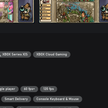
XBOX Series X|S
XBOX Cloud Gaming
gle player
60 fps+
120 fps
Smart Delivery
Console Keyboard & Mouse