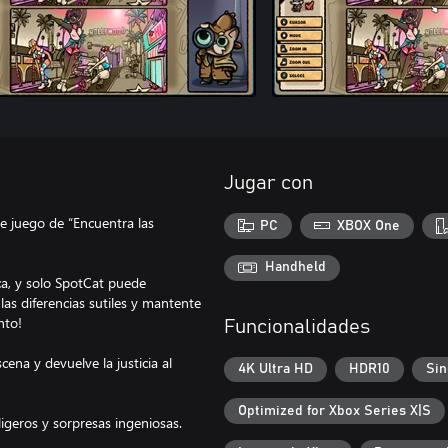
Jugar con
 juego de “Encuentra las
PC
XBOX One
Handheld
a, y solo SpotCat puede
las diferencias sutiles y mantente
nto!
Funcionalidades
ena y devuelve la justicia al
4K Ultra HD
HDR10
Sin
Optimized for Xbox Series X|S
ligeros y sorpresas ingeniosas.