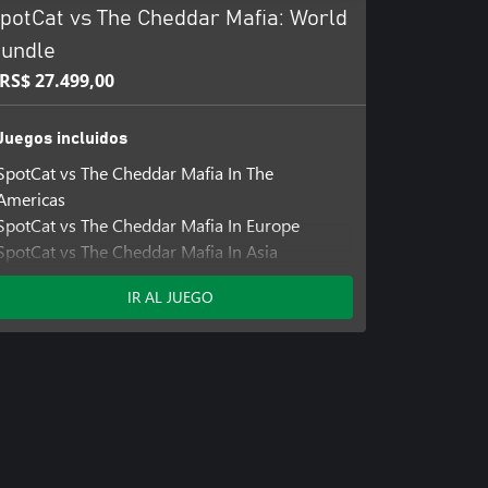
potCat vs The Cheddar Mafia: World
undle
RS$ 27.499,00
Juegos incluidos
SpotCat vs The Cheddar Mafia In The
Americas
SpotCat vs The Cheddar Mafia In Europe
SpotCat vs The Cheddar Mafia In Asia
SpotCat vs The Cheddar Mafia In Space
IR AL JUEGO
SpotCat vs The Cheddar Mafia Back To Past