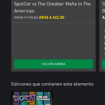
SpotCat vs The Cheddar Mafia In The
S
Americas
B
ARS$ 7.370,00
ARS$ 4.422,00
A
VOLVER ARRIBA
Ediciones que contienen este elemento