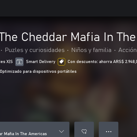
 The Cheddar Mafia In Th
•
Puzles y curiosidades
•
Niños y familia
•
Acción
ies X|S
Smart Delivery
Con descuento: ahorra ARS$ 2.948,00
Optimizado para dispositivos portátiles
● ● ●
r Mafia In The Americas