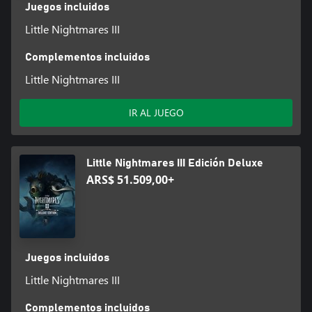
Alone. Trabajando en equipo, se han vuelto expertos en
Juegos incluidos
deslizarse por pasajes ocultos, levantar al otro sobre enormes
Little Nightmares III
obstáculos y cuidarse mutuamente las espaldas.
Ya sea que juegues con un amigo o con un compañero de IA,
Complementos incluidos
dependerás de los objetos icónicos de cada protagonista para
Little Nightmares III
crear oportunidades y avanzar. El entorno está lleno de pistas y
posibilidades que los niños más creativos pueden aprovechar. Las
IR AL JUEGO
flechas de Low pueden alcanzar objetivos altos, cortar cuerdas o
derribar enemigos voladores, y la llave inglesa de Alone es ideal
para aplastar enemigos aturdidos, romper barreras o manipular
el funcionamiento de enormes máquinas.
Little Nightmares III Edición Deluxe
ARS$ 51.509,00+
EMBÁRCATE EN UNA AVENTURA INMERSIVA Y PERTURBADORA
No importa a dónde vayas, la Nada es hogar de horribles
monstruos. Estos Residentes no dudarán en desviarse de su
camino para capturar a cualquier pequeño Visitante intruso que
llame su atención. Podrías encontrarte jugando a un aterrador
Juegos incluidos
juego de escondite con Bebé Monstruosa en las ruinas arenosas
Little Nightmares III
de la Necrópolis, luchando por evitar enjambres de voraces
escarabajos de caramelo en una inquietante fábrica de dulces, o
esquivando pisadas fuertes mientras corres por una feria sucia y
Complementos incluidos