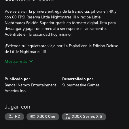
Vuelve a vivir la primera entrega de la franquicia, ¡ahora en 4K y
con 60 FPS! Reserva Little Nightmares III y recibe Little
Nightmares Edición Superior gratis en formato digital, lista para
descargar y jugar de inmediato sin esperar el lanzamiento.
Adéntrate en la oscuridad hoy mismo.
¡Extiende tu inquietante viaje por La Espiral con la Edición Deluxe
de Little Nightmares III!
Mostrar más
Con esta Edición, tendrás acceso a Secretos de la Espiral: Pase de
expansión y al Conjunto de Indumentaria de Residentes.
Publicado por
Desarrollado por
SECRETOS DE LA ESPIRAL: PASE DE EXPANSIÓN:
Bandai Namco Entertainment
Supermassive Games
America Inc.
- Puedes jugar 2 capítulos adicionales y sumergirte aún más en
las tierras sombrías de La Espiral. Estos relatos adicionales
enriquecen tu aventura y te permiten desvelar secretos ocultos,
Jugar con
nuevas perspectivas y horrores inesperados.
PC
XBOX One
XBOX Series X|S
- Conjunto de indumentaria de Capitán de transbordador,
exclusivo del Pase de Expansión. Una figura misteriosa que todos