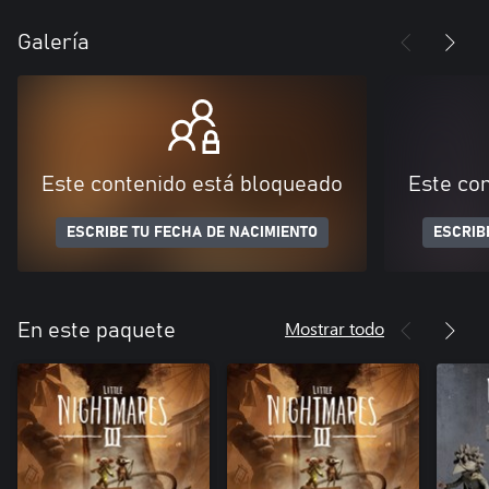
Galería
Este contenido está bloqueado
Este co
ESCRIBE TU FECHA DE NACIMIENTO
ESCRIB
Mostrar todo
En este paquete