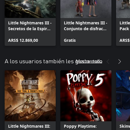
Little Nightmares III -
Little Nightmares III -
Littl
Secretos de la Espiral:
Conjunto de disfraces
Pack
Pase de expansión
de Klonoa
de R
ARS$ 12.869,00
Gratis
ARS$
Mostrar todo
A los usuarios también les gusta esto
Little Nightmares III:
Poppy Playtime:
Skin