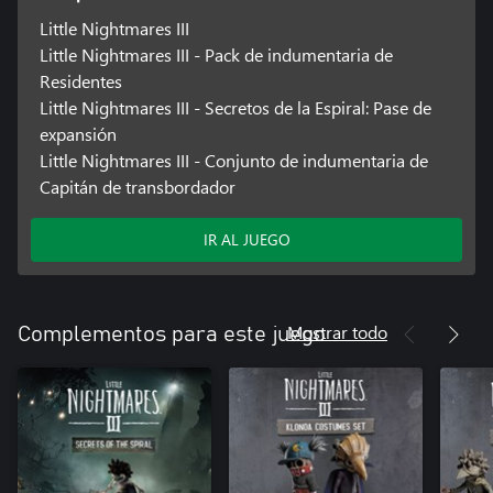
maloliente.
Little Nightmares III
Little Nightmares III - Pack de indumentaria de
Prepárate para correr, esconderte o incluso defenderte en
Residentes
cualquier momento para mantenerte a salvo.
Little Nightmares III - Secretos de la Espiral: Pase de
SUMÉRGETE EN LA ESPIRAL
expansión
Little Nightmares III - Conjunto de indumentaria de
No te distraigas demasiado con la belleza desolada de la Nada.
Capitán de transbordador
Oscuros misterios te esperan mientras Low y Alone siguen su
camino tras el espejo a través de la Espiral. A medida que cada
nueva ubicación se vuelva más peligrosa y perturbadora que la
IR AL JUEGO
anterior, destellos traumáticos del pasado comenzarán a
emerger. ¿Lograrán Low y Alone escapar finalmente de esta
pesadilla interminable? Solo tú puedes ayudarlos...
Mostrar todo
Complementos para este juego