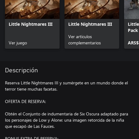
Little Nightmares III
Little Nightmares III
Littl
Pack
Ver artículos
de R
Ver juego
complementarios
ARS$
Descripción
Reserva Little Nightmares III y sumérgete en un mundo donde el
terror tiene muchas facetas.
OFERTA DE RESERVA:
Obtén el Conjunto de indumentaria de Six Oscura adaptado para
los personajes de Low y Alone: una imagen retorcida de la niña
que escapó de Las Fauces.
BONUS EXTRA DE RESERVA: