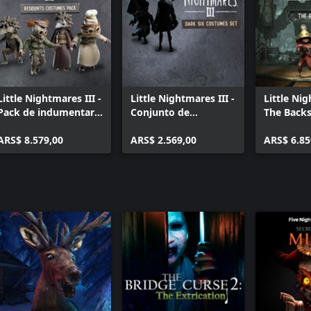
Little Nightmares III -
Little Nightmares III -
Little Nig
Pack de indumentaria
Conjunto de
The Back
de Residentes
indumentaria de Six
ARS$ 8.579,00
Oscura
ARS$ 2.569,00
ARS$ 6.85