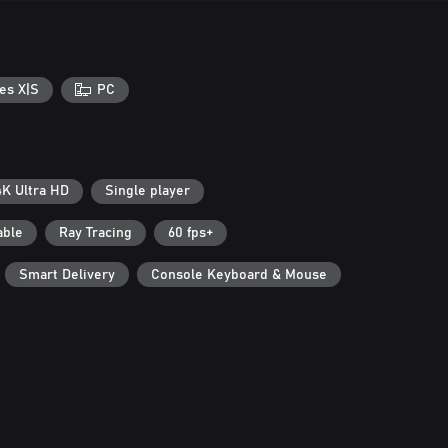
es X|S
PC
4K Ultra HD
Single player
able
Ray Tracing
60 fps+
Smart Delivery
Console Keyboard & Mouse