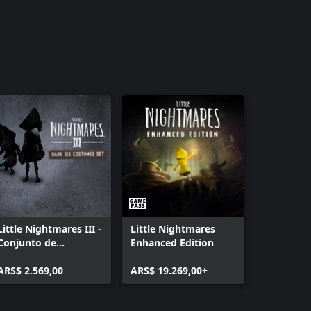
Little Nightmares III -
Little Nightmares
Conjunto de
Enhanced Edition
indumentaria de Six
Oscura
ARS$ 2.569,00
ARS$ 19.269,00+