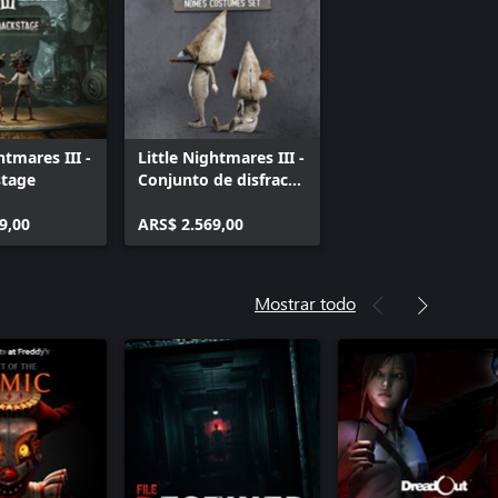
htmares III -
Little Nightmares III -
stage
Conjunto de disfraces
de Nomos
9,00
ARS$ 2.569,00
Mostrar todo