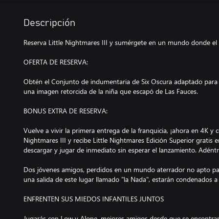
Descripción
Reserva Little Nightmares III y sumérgete en un mundo donde el 
OFERTA DE RESERVA:
Obtén el Conjunto de indumentaria de Six Oscura adaptado para 
una imagen retorcida de la niña que escapó de Las Fauces.
BONUS EXTRA DE RESERVA:
Vuelve a vivir la primera entrega de la franquicia, ¡ahora en 4K y 
Nightmares III y recibe Little Nightmares Edición Superior gratis en
descargar y jugar de inmediato sin esperar el lanzamiento. Adént
Dos jóvenes amigos, perdidos en un mundo aterrador no apto par
una salida de este lugar llamado "la Nada", estarán condenados a
ENFRENTEN SUS MIEDOS INFANTILES JUNTOS
Jugarás con Low y Alone, mejores amigos desde que se encontraron