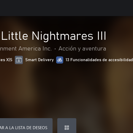
Little Nightmares III
nment America Inc.
•
Acción y aventura
ies X|S
Smart Delivery
13 Funcionalidades de accesibilida
R A LA LISTA DE DESEOS