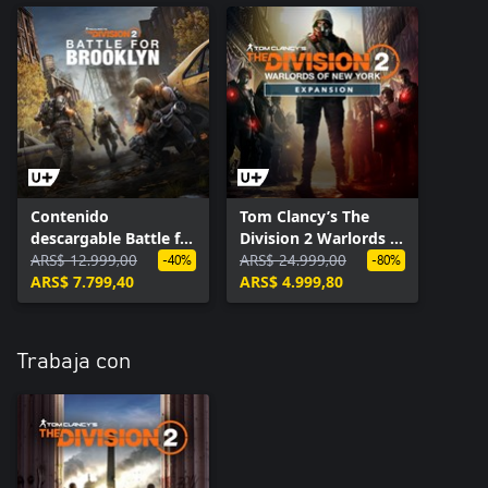
Contenido
Tom Clancy’s The
descargable Battle for
Division 2 Warlords of
Brooklyn - Tom
ARS$ 12.999,00
New York: Expansión
ARS$ 24.999,00
-40%
-80%
Clancy's The Division
ARS$ 7.799,40
ARS$ 4.999,80
2
Trabaja con