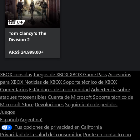
Tom Clancy's The
Division 2
ARS$ 24.999,00+
XBOX consolas
Juegos de XBOX
XBOX Game Pass
Accesorios
para XBOX
Noticias de XBOX
Soporte técnico de XBOX
Comentarios
Estándares de la comunidad
Advertencia sobre
ataques fotosensibles
Cuenta de Microsoft
Soporte técnico de
Microsoft Store
Devoluciones
Seguimiento de pedidos
Juegos
Español (Argentina)
Tus opciones de privacidad en California
Privacidad de la salud del consumidor
Ponte en contacto con