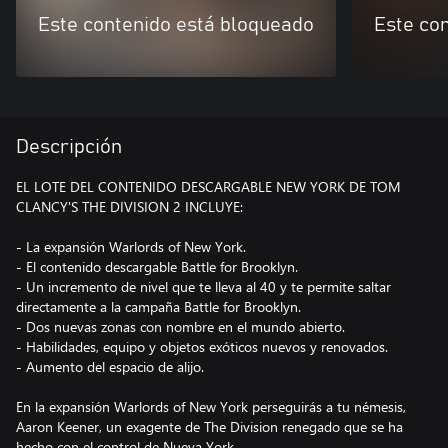
Este contenido está bloqueado
Este co
Descripción
EL LOTE DEL CONTENIDO DESCARGABLE NEW YORK DE TOM
CLANCY'S THE DIVISION 2 INCLUYE:
- La expansión Warlords of New York.
- El contenido descargable Battle for Brooklyn.
- Un incremento de nivel que te lleva al 40 y te permite saltar
directamente a la campaña Battle for Brooklyn.
- Dos nuevas zonas con nombre en el mundo abierto.
- Habilidades, equipo y objetos exóticos nuevos y renovados.
- Aumento del espacio de alijo.
En la expansión Warlords of New York perseguirás a tu némesis,
Aaron Keener, un exagente de The Division renegado que se ha
hecho con el control de Nueva York.