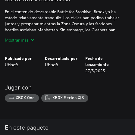
En el contenido descargable Battle for Brooklyn, Brooklyn ha
estado relativamente tranquilo. Los civiles han podido trabajar
juntos y prosperar mientras la Zona Oscura y las facciones
hostiles asolaban Manhattan. Sin embargo, los Cleaners han
cruzado el río y el destino de Brooklyn corre peligro.
Mostrar más
El lote de contenido descargable Warlords of New York de Tom
Clancy's The Division 2 incluye contenido descargable adicional y
Publicado por
Desarrollado por
Fecha de
contenido de expansión, y requiere el juego base.
Ubisoft
Ubisoft
lanzamiento
27/5/2025
Jugar con
XBOX One
XBOX Series X|S
En este paquete