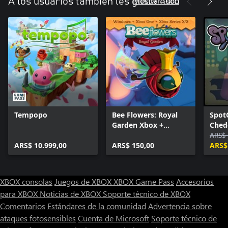
Mostrar todo
A los usuarios también les gusta esto
Tempopo
Bee Flowers: Royal
Spot
Garden Xbox +
Ched
Windows Bundle
Spac
ARS$ 
ARS$ 10.999,00
ARS$ 150,00
ARS$
XBOX consolas
Juegos de XBOX
XBOX Game Pass
Accesorios
para XBOX
Noticias de XBOX
Soporte técnico de XBOX
Comentarios
Estándares de la comunidad
Advertencia sobre
ataques fotosensibles
Cuenta de Microsoft
Soporte técnico de