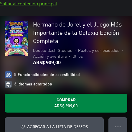
Saltar al contenido principal
Hermano de Jorel y el Juego Más
Importante de la Galaxia Edición
Completa
Double Dash Studios
•
Puzles y curiosidades
•
Acción y aventura
•
Otros
ARS$ 909,00
5 Funcionalidades de accesibilidad
3 idiomas admitidos
COMPRAR
ARS$ 909,00
AGREGAR A LA LISTA DE DESEOS
● ● ●