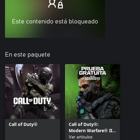
Este contenido está bloqueado
En este paquete
Call of Duty®
Call of Duty®:
Modern Warfare® III
- Acceso Gratuito a
Ver artículos