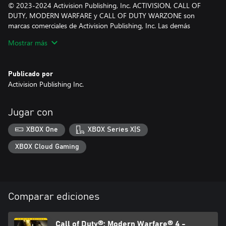
© 2023-2024 Activision Publishing, Inc. ACTIVISION, CALL OF
DUTY, MODERN WARFARE y CALL OF DUTY WARZONE son
marcas comerciales de Activision Publishing, Inc. Las demás
marcas comerciales y nombres de marcas pertenecen a sus
Mostrar más
respectivos dueños. Este producto contiene tecnología de
software con licencia de Id Software ('Id Technology'). Id
Technology © 1999-2024 Id Software, Inc.
Publicado por
Activision Publishing Inc.
Jugar con
XBOX One
XBOX Series X|S
XBOX Cloud Gaming
Comparar ediciones
Call of Duty®: Modern Warfare® 4 -