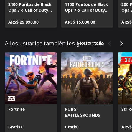
2400 Puntos de Black
1100 Puntos de Black
200 
Ops 7 o Call of Duty®:
Ops 7 o Call of Duty®:
Ops 7
Warzone™
Warzone™
Warz
ARS$ 29.990,00
ARS$ 15.000,00
ARS$
Mostrar todo
A los usuarios también les gusta esto
Fortnite
PUBG:
Strik
BATTLEGROUNDS
Gratis+
Gratis+
ARS$