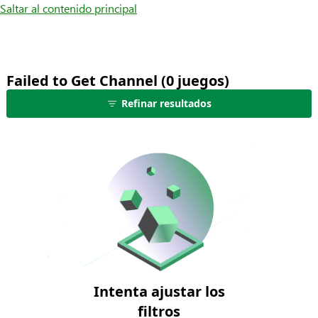
Saltar al contenido principal
Failed to Get Channel (0 juegos)
no
Refinar resultados
se
muestran
juegos:
edita
los
filtros
para
ver
más
resultados
Intenta ajustar los
filtros