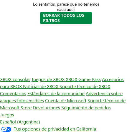
Lo sentimos, parece que no tenemos
nada aquí.
BORRAR TODOS LOS
FILTROS
XBOX consolas
Juegos de XBOX
XBOX Game Pass
Accesorios
para XBOX
Noticias de XBOX
Soporte técnico de XBOX
Comentarios
Estándares de la comunidad
Advertencia sobre
ataques fotosensibles
Cuenta de Microsoft
Soporte técnico de
Microsoft Store
Devoluciones
Seguimiento de pedidos
Juegos
Español (Argentina)
Tus opciones de privacidad en California