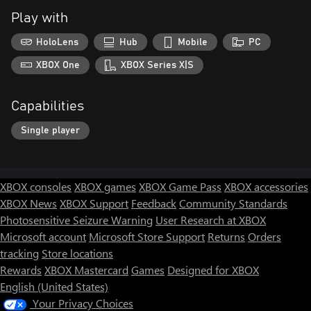
Play with
HoloLens
Hub
Mobile
PC
XBOX One
XBOX Series X|S
Capabilities
Single player
XBOX consoles
XBOX games
XBOX Game Pass
XBOX accessories
XBOX News
XBOX Support
Feedback
Community Standards
Photosensitive Seizure Warning
User Research at XBOX
Microsoft account
Microsoft Store Support
Returns
Orders
tracking
Store locations
Rewards
XBOX Mastercard
Games
Designed for XBOX
English (United States)
Your Privacy Choices