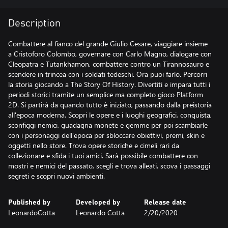
Description
Combattere al fianco del grande Giulio Cesare, viaggiare insieme
a Cristoforo Colombo, governare con Carlo Magno, dialogare con
Cleopatra e Tutankhamon, combattere contro un Tirannosauro e
scendere in trincea con i soldati tedeschi. Ora puoi farlo. Percorri
la storia giocando a The Story Of History. Divertiti e impara tutti i
periodi storici tramite un semplice ma completo gioco Platform
2D. Si partirà da quando tutto è iniziato, passando dalla preistoria
all'epoca moderna. Scopri le opere e i luoghi geografici, conquista,
sconfiggi nemici, guadagna monete e gemme per poi scambiarle
con i personaggi dell'epoca per sbloccare obiettivi, premi, skin e
oggetti nello store. Trova opere storiche e cimeli rari da
collezionare e sfida i tuoi amici. Sarà possibile combattere con
mostri e nemici del passato, scegli e trova alleati, scova i passaggi
segreti e scopri nuovi ambienti.
Published by
Developed by
Release date
LeonardoCotta
Leonardo Cotta
2/20/2020