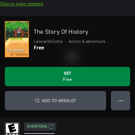
Skip to main content
The Story Of History
LeonardoCotta
•
Action & adventure
Free
GET
Free
ADD TO WISHLIST
● ● ●
EVERYONE