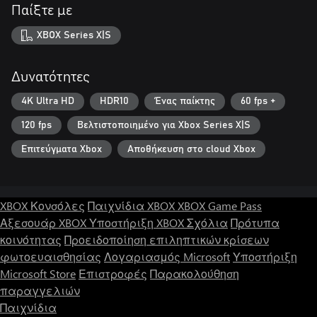
Παίξτε με
XBOX Series X|S
Δυνατότητες
4K Ultra HD
HDR10
Ένας παίκτης
60 fps +
120 fps
Βελτιστοποιημένο για Xbox Series X|S
Επιτεύγματα Xbox
Αποθήκευση στο cloud Xbox
XBOX Κονσόλες
Παιχνίδια XBOX
XBOX Game Pass
Αξεσουάρ XBOX
Υποστήριξη XBOX
Σχόλια
Πρότυπα
κοινότητας
Προειδοποίηση επιληπτικών κρίσεων
φωτοευαισθησίας
Λογαριασμός Microsoft
Υποστήριξη
Microsoft Store
Επιστροφές
Παρακολούθηση
παραγγελιών
Παιχνίδια