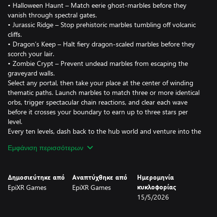
• Halloween Haunt – Match eerie ghost-marbles before they
vanish through spectral gates.
• Jurassic Ridge – Stop prehistoric marbles tumbling off volcanic
cliffs.
• Dragon’s Keep – Halt fiery dragon-scaled marbles before they
scorch your lair.
• Zombie Crypt – Prevent undead marbles from escaping the
graveyard walls.
Select any portal, then take your place at the center of winding
thematic paths. Launch marbles to match three or more identical
orbs, trigger spectacular chain reactions, and clear each wave
before it crosses your boundary to earn up to three stars per
level.
Every ten levels, dash back to the hub world and venture into the
next realm. Discover hidden shortcuts, unlock bonus mini-
Εμφάνιση περισσότερων
challenges, and collect special relics that reveal the Monster
Marble Adventure’s secrets. Each realm introduces unique marble
colors, path shapes, moving obstacles, and accelerating speeds—
Δημοσιεύτηκε από
Αναπτύχθηκε από
Ημερομηνία
keeping the marble mayhem fresh and exhilarating!
EpiXR Games
EpiXR Games
κυκλοφορίας
Addictive and family-friendly, Zumba World – The Monster
15/5/2026
Marble Adventure challenges you to master marble matching
across four thrilling monster worlds.