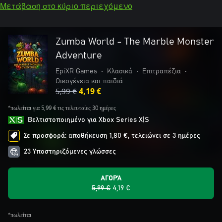
Μετάβαση στο κύριο περιεχόμενο
Zumba World - The Marble Monster
Adventure
EpiXR Games
•
Κλασικά
•
Επιτραπέζια
•
Οικογένεια και παιδιά
5,99 €
4,19 €
*πωλείται για 5,99 € τις τελευταίες 30 ημέρες
Βελτιστοποιημένο για Xbox Series X|S
Σε προσφορά: αποθήκευση 1,80 €, τελειώνει σε 3 ημέρες
23 Υποστηριζόμενες γλώσσες
ΑΓΟΡΆ
5,99 €
4,19 €
*πωλείται