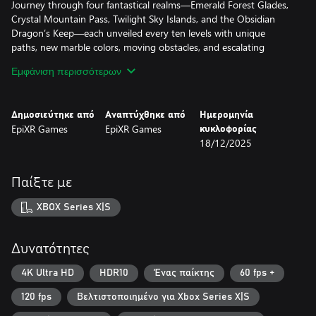
Journey through four fantastical realms—Emerald Forest Glades,
Crystal Mountain Pass, Twilight Sky Islands, and the Obsidian
Dragon’s Keep—each unveiled every ten levels with unique
paths, new marble colors, moving obstacles, and escalating
speeds.
Εμφάνιση περισσότερων
Addictive and easy to pick up yet challenging to master, Zumba –
The Dragon’s Marble Trial delivers fiery arcade fun for players of
Δημοσιεύτηκε από
Αναπτύχθηκε από
Ημερομηνία
all ages.
EpiXR Games
EpiXR Games
κυκλοφορίας
18/12/2025
Παίξτε με
XBOX Series X|S
Δυνατότητες
4K Ultra HD
HDR10
Ένας παίκτης
60 fps +
120 fps
Βελτιστοποιημένο για Xbox Series X|S