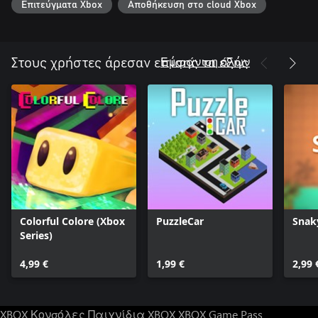
Επιτεύγματα Xbox
Αποθήκευση στο cloud Xbox
Εμφάνιση όλων
Στους χρήστες άρεσαν επίσης τα εξής
Colorful Colore (Xbox
PuzzleCar
Snak
Series)
4,99 €
1,99 €
2,99 
XBOX Κονσόλες
Παιχνίδια XBOX
XBOX Game Pass