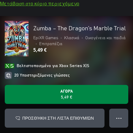
Μετάβαση στο κύριο περιεχόμενο
Zumba – The Dragon’s Marble Trial
EpiXR Games
•
Κλασικά
•
Οικογένεια και παιδιά
•
Επιτραπέζια
5,49 €
Βελτιστοποιημένο για Xbox Series X|S
20 Υποστηριζόμενες γλώσσες
ΑΓΟΡΆ
5,49 €
ΠΡΟΣΘΉΚΗ ΣΤΗ ΛΊΣΤΑ ΕΠΙΘΥΜΙΏΝ
● ● ●