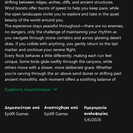
drifting between ridges, arches, cliffs, and ancient structures.
Wind boosts offer bursts of speed to help you keep pace, while
the open landscapes invite you to explore and take in the quiet
beauty of the world around you.
The experience stays peaceful throughout—there are no enemies,
no dangers, only the challenge of maintaining your rhythm as
you navigate through stone corridors and across glowing desert
skies. If you collide with anything, you gently return to the last
marker and continue your serene flight.
Every flock behaves a little differently, making each run feel
unique. Some birds glide swiftly through the canyons, while
others move with a slower, more deliberate grace. Whether
you’re carving through the air above sand dunes or drifting past
ancient monoliths, each moment offers a soothing balance of
calm exploration and light challenge.
Εμφάνιση περισσότερων
Let the stone sing beneath your wings as you soar from
landmark to landmark, discovering the stories etched into every
cliff and ruin along your path.
Δημοσιεύτηκε από
Αναπτύχθηκε από
Ημερομηνία
EpiXR Games
EpiXR Games
κυκλοφορίας
5/6/2026