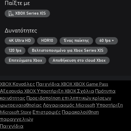
Παίξτε με
XBOX Series X|S
Δυνατότητες
4K Ultra HD
HDR10
Ένας παίκτης
60 fps +
120 fps
Βελτιστοποιημένο για Xbox Series X|S
Επιτεύγματα Xbox
Αποθήκευση στο cloud Xbox
XBOX Κονσόλες
Παιχνίδια XBOX
XBOX Game Pass
Αξεσουάρ XBOX
Υποστήριξη XBOX
Σχόλια
Πρότυπα
κοινότητας
Προειδοποίηση επιληπτικών κρίσεων
φωτοευαισθησίας
Λογαριασμός Microsoft
Υποστήριξη
Microsoft Store
Επιστροφές
Παρακολούθηση
παραγγελιών
Παιχνίδια