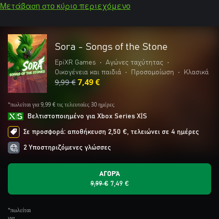
Μετάβαση στο κύριο περιεχόμενο
Sora - Songs of the Stone
EpiXR Games
•
Αγώνες ταχύτητας
•
Οικογένεια και παιδιά
•
Προσομοίωση
•
Κλασικά
9,99 €
7,49 €
*πωλείται για 9,99 € τις τελευταίες 30 ημέρες
Βελτιστοποιημένο για Xbox Series X|S
Σε προσφορά: αποθήκευση 2,50 €, τελειώνει σε 4 ημέρες
2 Υποστηριζόμενες γλώσσες
ΑΓΟΡΆ
9,99 €
7,49 €
*πωλείται
για