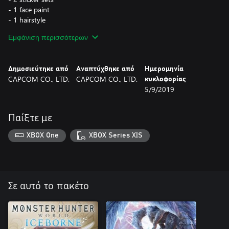
- 1 face paint
- 1 hairstyle
- 1 decor set (for room customization)
Εμφάνιση περισσότερων
• Layered armor only changes your character's appearance. It
does not include any weapons.
Δημοσιεύτηκε από
Αναπτύχθηκε από
Ημερομηνία
CAPCOM CO., LTD.
CAPCOM CO., LTD.
κυκλοφορίας
5/9/2019
Παίξτε με
XBOX One
XBOX Series X|S
Σε αυτό το πακέτο