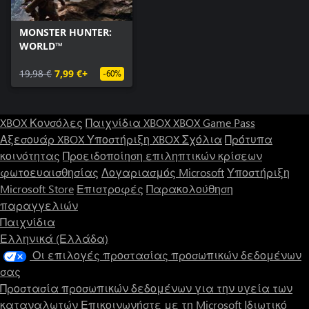
MONSTER HUNTER:
WORLD™
19,98 €
7,99 €+
-60%
XBOX Κονσόλες
Παιχνίδια XBOX
XBOX Game Pass
Αξεσουάρ XBOX
Υποστήριξη XBOX
Σχόλια
Πρότυπα
κοινότητας
Προειδοποίηση επιληπτικών κρίσεων
φωτοευαισθησίας
Λογαριασμός Microsoft
Υποστήριξη
Microsoft Store
Επιστροφές
Παρακολούθηση
παραγγελιών
Παιχνίδια
Ελληνικά (Ελλάδα)
Οι επιλογές προστασίας προσωπικών δεδομένων
σας
Προστασία προσωπικών δεδομένων για την υγεία των
καταναλωτών
Επικοινωνήστε με τη Microsoft
Ιδιωτικό