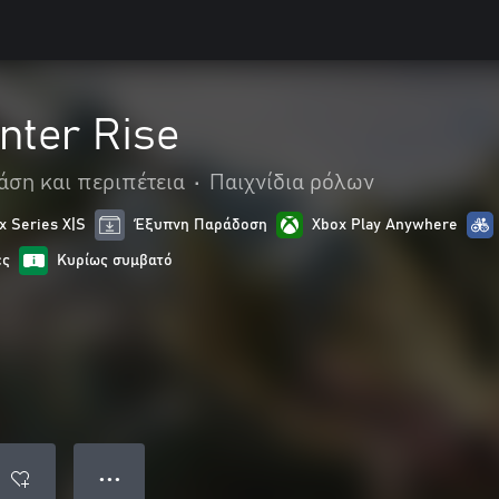
nter Rise
άση και περιπέτεια
•
Παιχνίδια ρόλων
x Series X|S
Έξυπνη Παράδοση
Xbox Play Anywhere
ες
Κυρίως συμβατό
● ● ●