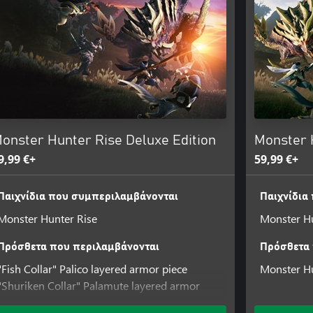
o face this trial.
l silk they shoot out can be used
special attacks unique to each of
ous Monster Hunter adventures are
onster Hunter Rise Deluxe Edition
Monster 
9,99 €+
59,99 €+
ve damage to your targets!
Παιχνίδια που συμπεριλαμβάνονται
Παιχνίδια
est type! Prepare for monster
Monster Hunter Rise
Monster Hu
Πρόσθετα που περιλαμβάνονται
Πρόσθετα 
lease check your previous purchases
"Fish Collar" Palico layered armor piece
Monster Hu
"Shuriken Collar" Palamute layered armor
piece
is title.