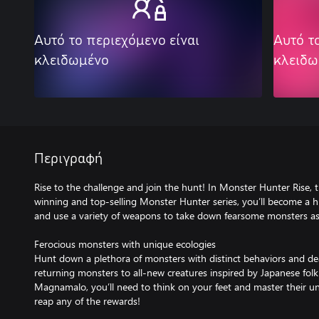
Αυτό το περιεχόμενο είναι
Αυτό τ
κλειδωμένο
κλειδω
Περιγραφή
Rise to the challenge and join the hunt! In Monster Hunter Rise, t
winning and top-selling Monster Hunter series, you’ll become a 
and use a variety of weapons to take down fearsome monsters as p
Ferocious monsters with unique ecologies
Hunt down a plethora of monsters with distinct behaviors and dead
returning monsters to all-new creatures inspired by Japanese folk
Magnamalo, you’ll need to think on your feet and master their un
reap any of the rewards!