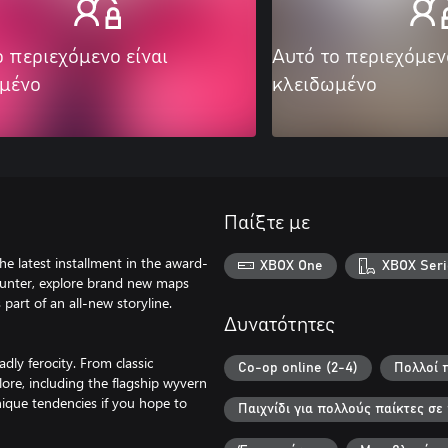
ο περιεχόμενο είναι
Αυτό το περιεχόμεν
μένο
κλειδωμένο
Παίξτε με
he latest installment in the award-
XBOX One
XBOX Seri
hunter, explore brand new maps
art of an all-new storyline.
Δυνατότητες
ly ferocity. From classic
Co-op online (2-4)
Πολλοί π
lore, including the flagship wyvern
ique tendencies if you hope to
Παιχνίδι για πολλούς παίκτες σ