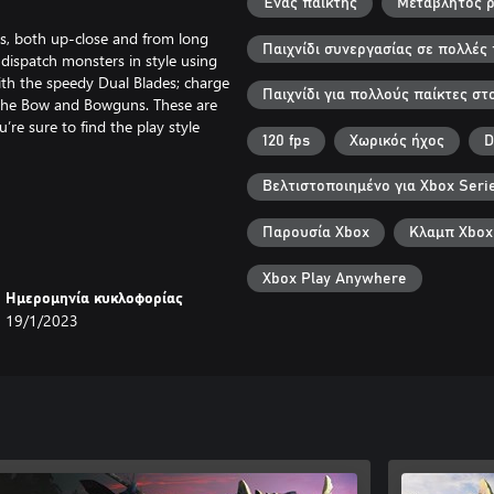
Ένας παίκτης
Μεταβλητός 
es, both up-close and from long
Παιχνίδι συνεργασίας σε πολλές
dispatch monsters in style using
th the speedy Dual Blades; charge
Παιχνίδι για πολλούς παίκτες στ
h the Bow and Bowguns. These are
re sure to find the play style
120 fps
Χωρικός ήχος
D
Βελτιστοποιημένο για Xbox Seri
craft new weapons and armor and
Παρουσία Xbox
Κλαμπ Xbox
en fiercer monsters and earn even
ment Boxes any time, so the
Xbox Play Anywhere
Ημερομηνία κυκλοφορίας
19/1/2023
rs can team up to take on targets
t the hunt as a full four-person
ave long lived in fear of the
e village all at once. 50 years