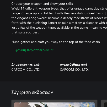
Choose your weapon and show your skills
Wield 14 different weapon types that offer unique gameplay styl
range. Charge up and hit hard with the devastating Great Sword; 
the elegant Long Sword; become a deadly maelstrom of blades wi
forth with the punishing Lance; or take aim from a distance wit
just a few of the weapon types available in the game, meaning you’
that suits you best.
Hunt, gather and craft your way to the top of the food chain
Each monster you hunt will provide materials that allow you to 
Εμφάνιση περισσότερων
upgrade your existing gear. Go back out on the field and hunt ev
better rewards! You can change your weapon at any of the Equip
possibilities are limitless!
Δημοσιεύτηκε από
Αναπτύχθηκε από
CAPCOM CO., LTD.
CAPCOM CO., LTD.
Hunt solo or team up to take monsters down
The Hunter Hub offers multiplayer quests where up to four playe
together. Difficulty scaling ensures that whether you go solo or hi
squad, it’s always a fair fight.
Σύγκριση εκδόσεων
Enjoy an exciting new storyline set in Kamura Village
This serene locale is inhabited by a colorful cast of villagers who h
Rampage - a catastrophic event where countless monsters attack th