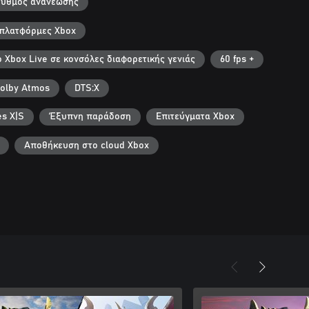
ρυθμός ανανέωσης
 πλατφόρμες Xbox
ο Xbox Live σε κονσόλες διαφορετικής γενιάς
60 fps +
olby Atmos
DTS:X
es X|S
Έξυπνη παράδοση
Επιτεύγματα Xbox
Αποθήκευση στο cloud Xbox