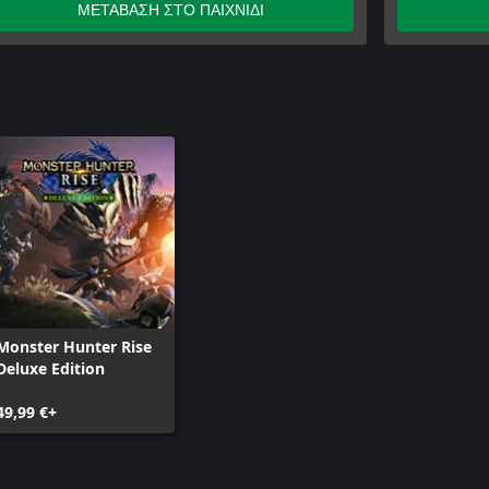
"Kamurai" Hunter layered armor set
ΜΕΤΑΒΑΣΗ ΣΤΟ ΠΑΙΧΝΙΔΙ
"Kabuki" face paint
"Jump" gesture set
"Izuchi Tail" hairstyle
Samurai pose set
Monster Hunter Rise
Deluxe Edition
49,99 €+