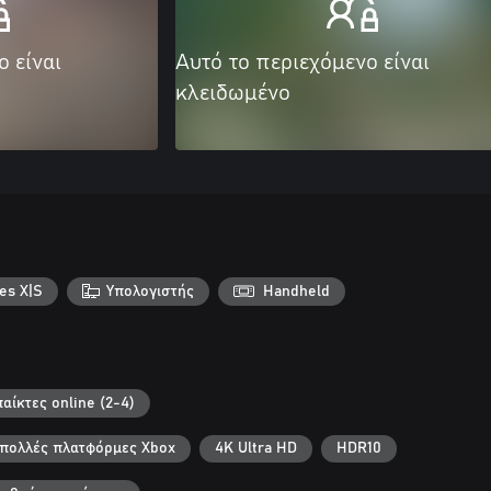
ο είναι
Αυτό το περιεχόμενο είναι
κλειδωμένο
es X|S
Υπολογιστής
Handheld
αίκτες online (2-4)
ε πολλές πλατφόρμες Xbox
4K Ultra HD
HDR10