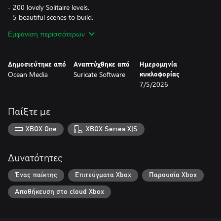
- 200 lovely Solitaire levels.
- 5 beautiful scenes to build.
- 50 replayable bonus mahjong levels!
Εμφάνιση περισσότερων
- Choose between several delightful card designs.
- Tons of game play variations and power-ups.
Δημοσιεύτηκε από
Αναπτύχθηκε από
Ημερομηνία
Ocean Media
Suricate Software
κυκλοφορίας
7/5/2026
Παίξτε με
XBOX One
XBOX Series X|S
Δυνατότητες
Ένας παίκτης
Επιτεύγματα Xbox
Παρουσία Xbox
Αποθήκευση στο cloud Xbox