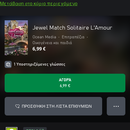
Μετάβαση στο κύριο περιεχόμενο
Jewel Match Solitaire L'Amour
Ocean Media
•
Επιτραπέζια
•
Οικογένεια και παιδιά
6,99 €
1 Υποστηριζόμενες γλώσσες
ΑΓΟΡΆ
6,99 €
ΠΡΟΣΘΉΚΗ ΣΤΗ ΛΊΣΤΑ ΕΠΙΘΥΜΙΏΝ
● ● ●