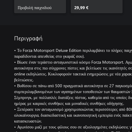
Προβολή παιχνιδιού
29,99 €
Περιγραφή
• Το Forza Motorsport Deluxe Edition περιλαμβάνει το πλήρες παιχν
παραδίδονται απευθείας στο γκαράζ σου).
• Βίωσε έναν τεράστιο ανταγωνιστικό κόσμο Forza Motorsport. Αγω
αυτοκίνητα στις πιο σύγχρονες πίστες και βελτίωσε τις ικανότητές σ
online εκδηλώσεις. Κυκλοφορούν τακτικά ενημερώσεις με νέα χαρακτη
βελτιώσεις.
• Βυθίσου σε πάνω από 500 πραγματικά αυτοκίνητα σε 27 παγκοσμί
συμπεριλαμβανομένων των αγαπημένων τοποθεσιών των θαυμαστών Ν
Σέμπρινγκ, με πολλαπλές διατάξεις πίστας, καθεμία από τις οποίες 
ημέρας με καιρικές συνθήκες και μοναδικές συνθήκες οδήγησης.
• Ξεπέρασε τον ανταγωνισμό χρησιμοποιώντας περισσότερες από 80
ολοκαίνουργια, διασκεδαστική και ικανοποιητική εμπειρία ενός παίκτ
κατασκευαστών.
• Αγωνίσου μαζί με τους φίλους σου σε αξιολογημένες εκδηλώσεις γ