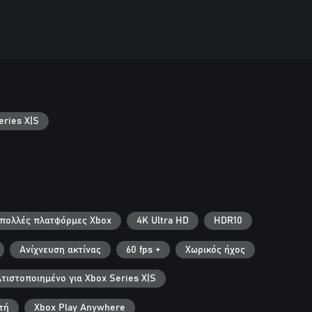
ries X|S
ε πολλές πλατφόρμες Xbox
4K Ultra HD
HDR10
Ανίχνευση ακτίνας
60 fps +
Χωρικός ήχος
τιστοποιημένο για Xbox Series X|S
τή
Xbox Play Anywhere