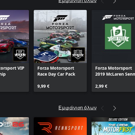
Εμφάνιση όλων
orsport VIP
Forza Motorsport
Forza Motorsport
hip
Race Day Car Pack
2019 McLaren Sen
GTR
9,99 €
2,99 €
Εμφάνιση όλων