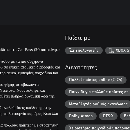
Παίξτε με
ίδι και το Car Pass (30 αυτοκίνητα
Υπολογιστής
XBOX Se
νίσου με τα πιο σύγχρονα
ου σε επικές ατομικές διαδρομές και
Δυνατότητες
ριστικά, εμπειρίες παιχνιδιού και
Πολλοί παίκτες online (2-24)
ου φήμης περιβάλλοντα,
τεϊτόνα, Νορντσλάιφε και
Παιχνίδι για πολλούς παίκτες σ
διαθέτει πλήρως δυναμική ώρα της
Μεταβλητός ρυθμός ανανέωσης
0 αναβαθμίσεις απόδοσης στην
η, τη λειτουργία καριέρας Κύπελλο
Dolby Atmos
DTS:X
Βελ
ια πολλούς παίκτες* με στρατηγική
Χειριστήριο παιχνιδιού υπολογισ