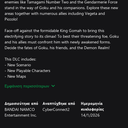
enemies like Tamagami Number Two and the Gendarmerie Force
stand in the way of Goku and his companions. Explore these new
areas together with numerous allies including Vegeta and
Piccolo!
Face-off against the formidable King Gomah to bring this
electrifying story to its climax! To best their threatening foe, Goku
and his allies must confront him with newly awakened forms.
Decide the fates of Goku, his friends, and the Demon Realm!
This DLC includes:
- New Scenario
- New Playable Characters
- New Maps
- New Transformation Forms
Εμφάνιση περισσότερων
- New Super Attacks
- New Soul Emblems
- Plus more!
Δημοσιεύτηκε από
Αναπτύχθηκε από
Ημερομηνία
BANDAI NAMCO
CyberConnect2
κυκλοφορίας
*This content can be accessed without clearing the Main Story or
Entertainment Inc.
14/1/2026
DAIMA - Adventure Through the Demon Realm PART 1.
*This DLC is also in the DAIMA: Adventure through The Demon