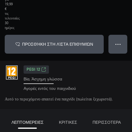
19,99
€
τις
τελευταίες
30
ημέρες
ΠΡΟΣΘΉΚΗ ΣΤΗ ΛΊΣΤΑ ΕΠΙΘΥΜΙΏΝ
● ● ●
PEGI 12
Βία, Άσχημη γλώσσα
Αγορές εντός του παιχνιδιού
Αυτό το περιεχόμενο απαιτεί ένα παιχνίδι (πωλείται ξεχωριστά).
ΛΕΠΤΟΜΕΡΕΙΕΣ
ΚΡΙΤΙΚΕΣ
ΠΕΡΙΣΣΟΤΕΡΑ