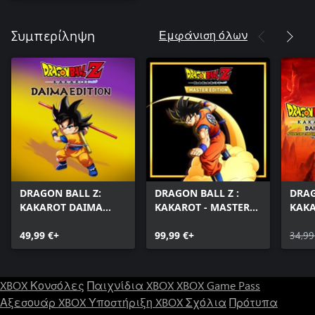
Εμφάνιση όλων
Συμπερίληψη
DRAGON BALL Z:
DRAGON BALL Z :
DRAG
KAKAROT DAIMA
KAKAROT - MASTER
KAKA
EDITION
EDITION
Adve
49,99 €+
99,99 €+
The 
34,99
Pack
XBOX Κονσόλες
Παιχνίδια XBOX
XBOX Game Pass
Αξεσουάρ XBOX
Υποστήριξη XBOX
Σχόλια
Πρότυπα