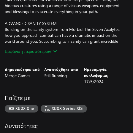
hideous creatures using a range of vicious weapons, equipment
and blessings to eviscerate everything in your path.
ADVANCED SANITY SYSTEM
Building on the sanity system from Morbid: The Seven Acolytes,
how you approach combat can have a dramatic impact on the
world around you. Succumbing to insanity can grant incredible
power, but at great personal risk, and will dynamically change
Εμφάνιση περισσότερων
how you perceive the world around you.
EXPLORE TORTURED LANDSCAPES
Δημοσιεύτηκε από
Αναπτύχθηκε από
Ημερομηνία
Battle your way through the five lands of Ire - horrific realms
Merge Games
Still Running
κυκλοφορίας
populated by five unique factions, from wintry mountains to
17/5/2024
rotten cities and beyond. Fulfill your sacred duty to rid the lands
of the evil that has befallen them.
Παίξτε με
FACE VILE HORRORS
Cut down everything standing in your way to take on the five
XBOX One
XBOX Series X|S
fearsome Lords of Ire, up the challenge by seeking out uniquely
monstrous dark & powerful creatures, lurking in each level.
Δυνατότητες