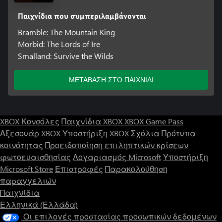
Παιχνίδια που συμπεριλαμβάνονται
Bramble: The Mountain King
Morbid: The Lords of Ire
Smalland: Survive the Wilds
ΜΕΤΑΒΑΣΗ ΣΤΟ ΠΑΙΧΝΙΔΙ
XBOX Κονσόλες
Παιχνίδια XBOX
XBOX Game Pass
Αξεσουάρ XBOX
Υποστήριξη XBOX
Σχόλια
Πρότυπα
κοινότητας
Προειδοποίηση επιληπτικών κρίσεων
φωτοευαισθησίας
Λογαριασμός Microsoft
Υποστήριξη
Microsoft Store
Επιστροφές
Παρακολούθηση
παραγγελιών
Παιχνίδια
Ελληνικά (Ελλάδα)
Οι επιλογές προστασίας προσωπικών δεδομένων