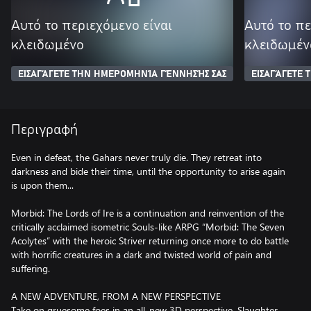
Αυτό το περιεχόμενο είναι
Αυτό το πε
κλειδωμένο
κλειδωμέν
ΕΙΣΑΓΆΓΕΤΕ ΤΗΝ ΗΜΕΡΟΜΗΝΊΑ ΓΈΝΝΗΣΉΣ ΣΑΣ
ΕΙΣΑΓΆΓΕΤΕ
Περιγραφή
Even in defeat, the Gahars never truly die. They retreat into
darkness and bide their time, until the opportunity to arise again
is upon them...
Morbid: The Lords of Ire is a continuation and reinvention of the
critically acclaimed isometric Souls-like ARPG “Morbid: The Seven
Acolytes” with the heroic Striver returning once more to do battle
with horrific creatures in a dark and twisted world of pain and
suffering.
A NEW ADVENTURE, FROM A NEW PERSPECTIVE
Take on gruesome foes in an all-new 3D perspective. Slaughter