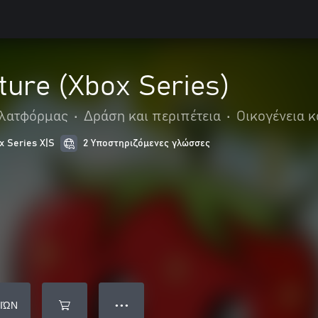
ture (Xbox Series)
λατφόρμας
•
Δράση και περιπέτεια
•
Οικογένεια κ
x Series X|S
2 Υποστηριζόμενες γλώσσες
ΙΏΝ
● ● ●