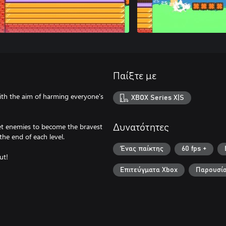
Παίξτε με
ith the aim of harming everyone's
XBOX Series X|S
et enemies to become the bravest
Δυνατότητες
the end of each level.
Ένας παίκτης
60 fps +
ut!
Επιτεύγματα Xbox
Παρουσία