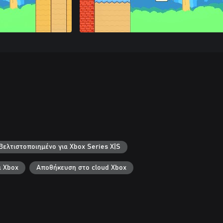
Βελτιστοποιημένο για Xbox Series X|S
 Xbox
Αποθήκευση στο cloud Xbox