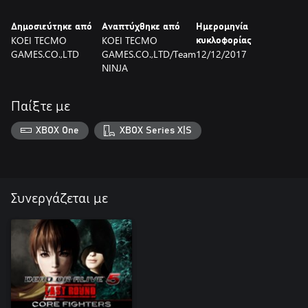
Δημοσιεύτηκε από
Αναπτύχθηκε από
Ημερομηνία
KOEI TECMO
KOEI TECMO
κυκλοφορίας
GAMES.CO.,LTD
GAMES.CO.,LTD/Team
12/12/2017
NINJA
Παίξτε με
XBOX One
XBOX Series X|S
Συνεργάζεται με