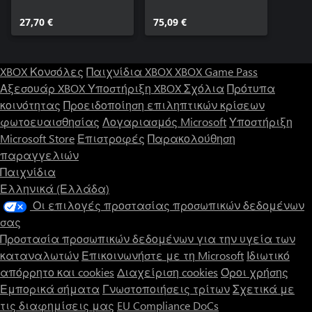
Set
Pass 7
27,70 €
75,09 €
XBOX Κονσόλες
Παιχνίδια XBOX
XBOX Game Pass
Αξεσουάρ XBOX
Υποστήριξη XBOX
Σχόλια
Πρότυπα
κοινότητας
Προειδοποίηση επιληπτικών κρίσεων
φωτοευαισθησίας
Λογαριασμός Microsoft
Υποστήριξη
Microsoft Store
Επιστροφές
Παρακολούθηση
παραγγελιών
Παιχνίδια
Ελληνικά (Ελλάδα)
Οι επιλογές προστασίας προσωπικών δεδομένων
σας
Προστασία προσωπικών δεδομένων για την υγεία των
καταναλωτών
Επικοινωνήστε με τη Microsoft
Ιδιωτικό
απόρρητο και cookies
Διαχείριση cookies
Όροι χρήσης
Εμπορικά σήματα
Γνωστοποιήσεις τρίτων
Σχετικά με
τις διαφημίσεις μας
EU Compliance DoCs