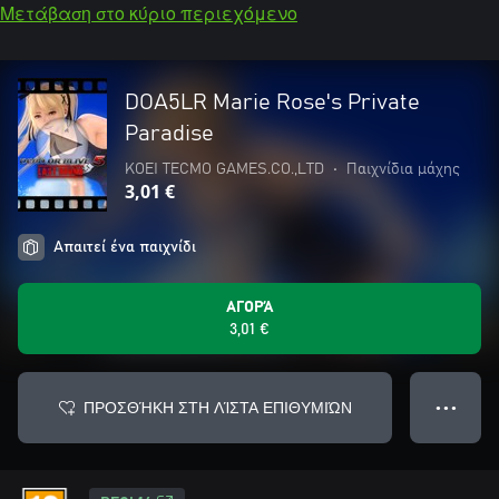
Μετάβαση στο κύριο περιεχόμενο
DOA5LR Marie Rose's Private
Paradise
KOEI TECMO GAMES.CO.,LTD
•
Παιχνίδια μάχης
3,01 €
Απαιτεί ένα παιχνίδι
ΑΓΟΡΆ
3,01 €
ΠΡΟΣΘΉΚΗ ΣΤΗ ΛΊΣΤΑ ΕΠΙΘΥΜΙΏΝ
● ● ●