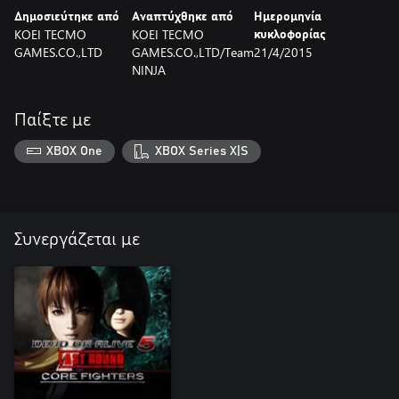
Δημοσιεύτηκε από
Αναπτύχθηκε από
Ημερομηνία
KOEI TECMO
KOEI TECMO
κυκλοφορίας
GAMES.CO.,LTD
GAMES.CO.,LTD/Team
21/4/2015
NINJA
Παίξτε με
XBOX One
XBOX Series X|S
Συνεργάζεται με