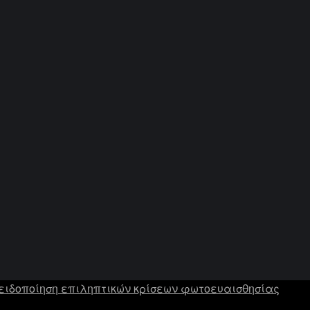
ειδοποίηση επιληπτικών κρίσεων φωτοευαισθησίας