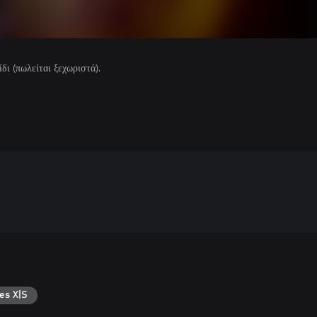
ίδι (πωλείται ξεχωριστά).
es X|S