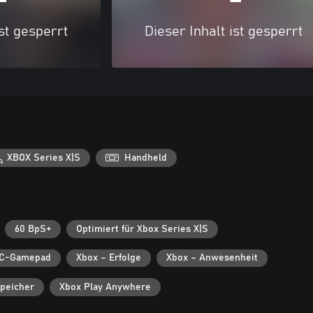
ist gesperrt
Dieser Inhalt ist gesperrt
XBOX Series X|S
Handheld
60 BpS+
Optimiert für Xbox Series X|S
C-Gamepad
Xbox – Erfolge
Xbox – Anwesenheit
peicher
Xbox Play Anywhere