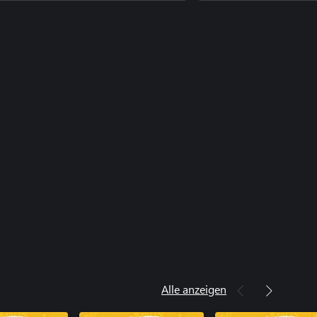
ke a Dragon Werte-Boost-Set
ke a Dragon Ultimatives Kostümset
Alle anzeigen