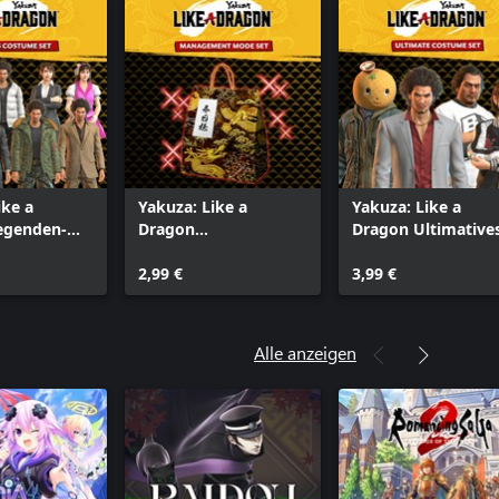
ike a
Yakuza: Like a
Yakuza: Like a
egenden-
Dragon
Dragon Ultimative
t
Verwaltungsmodusse
Kostümset
t
2,99 €
3,99 €
Alle anzeigen