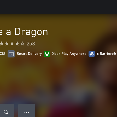
e a Dragon
258
 X|S
Smart Delivery
Xbox Play Anywhere
6 Barrierefr
● ● ●