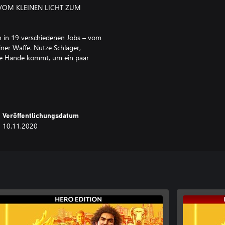
VOM KLEINEN LICHT ZUM
h in 19 verschiedenen Jobs – vom
ner Waffe. Nutze Schläger,
 die Hände kommt, um ein paar
h in der örtlichen Spielhalle
Veröffentlichungsdatum
 verrückten Gokart-Rennen
10.11.2020
fach durch eine moderne
es zu entdecken.
n mit einem Patch-Update Anfang