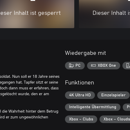
eser Inhalt ist gesperrt
Dieser Inhalt 
Wiedergabe mit
PC
XBOX One
oldat. Nun soll er 18 Jahre seines
gangen hat. Tapfer sitzt er seine
Funktionen
doch dann muss er erfahren, dass
sgelöscht wurde, den er am
4K Ultra HD
Einzelspieler
Intelligente Übermittlung
P
ll die Wahrheit hinter dem Betrug
 wird er zum ungewöhnlichen
Xbox – Clubs
Xbox – Clouds