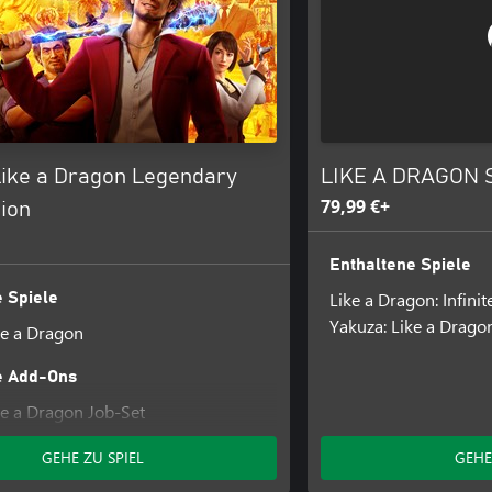
Like a Dragon Legendary
LIKE A DRAGON S
79,99 €+
ion
Enthaltene Spiele
Like a Dragon: Infini
 Spiele
Yakuza: Like a Drago
ke a Dragon
e Add-Ons
ke a Dragon Job-Set
ke a Dragon Verwaltungsmodusset
GEHE ZU SPIEL
GEHE
ke a Dragon Karaoke-Set
ke a Dragon Herstellungs-Set