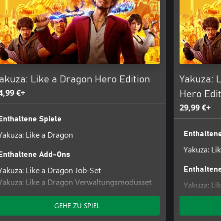
akuza: Like a Dragon Hero Edition
Yakuza: 
4,99 €+
Hero Edit
29,99 €+
Enthaltene Spiele
Yakuza: Like a Dragon
Enthaltene
Yakuza: Li
Enthaltene Add-Ons
Yakuza: Like a Dragon Job-Set
Enthalten
Yakuza: Like a Dragon Verwaltungsmodusset
Yakuza: Li
Yakuza: Li
GEHE ZU SPIEL
Yakuza: Li
Yakuza: Li