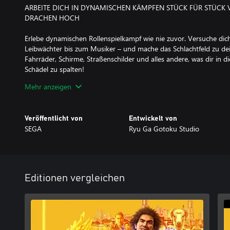
ARBEITE DICH IN DYNAMISCHEN KÄMPFEN STÜCK FÜR STÜCK 
DRACHEN HOCH
Erlebe dynamischen Rollenspielkampf wie nie zuvor. Versuche dic
Leibwächter bis zum Musiker – und mache das Schlachtfeld zu dei
Fahrräder, Schirme, Straßenschilder und alles andere, was dir in
Schädel zu spalten!
Mehr anzeigen
BETRITT DEN SPIELPLATZ DER UNTERWELT
Falls du gerade keine Schädel einschlägst, kannst du deine Zeit auc
Veröffentlicht von
Entwickelt von
verbringen und ein paar SEGA-Klassiker spielen, gegen Leute im
SEGA
Ryu Ga Gotoku Studio
antreten, 50 einzigartige Nebenstorys abschließen oder auch ein
japanische Stadt schlendern. Hinter jeder Ecke gibt es etwas Neu
Untertitel auf Russisch und brasilianischem Portugiesisch werde
2021 verfügbar.
Editionen vergleichen