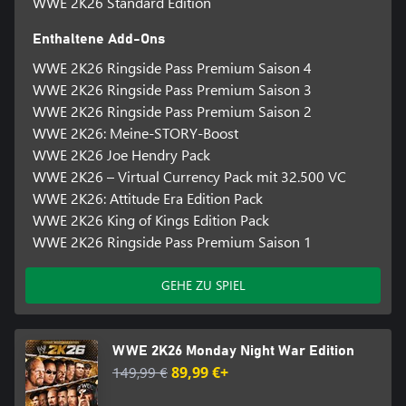
WWE 2K26 Standard Edition
Vorherrschaft, unterstützt durch ein überarbeitetes
Fortschrittssystem. Entdecke die neue Scrapyard-Brawl-
Enthaltene Add-Ons
Umgebung, erklimme frische Türme und stöbere in neuen Shops
und Markenartikeln. Außerdem gibt es einen erweiterten Mein-
WWE 2K26 Ringside Pass Premium Saison 4
SUPERSTAR-Editor mit einer Importfunktion für Gesichtsscans
WWE 2K26 Ringside Pass Premium Saison 3
sowie upgegradete Aufgaben mit Zwischensequenzen und
WWE 2K26 Ringside Pass Premium Saison 2
Dialogbildschirmen.
WWE 2K26: Meine-STORY-Boost
WWE 2K26 Joe Hendry Pack
Mein GM
Bring deine Strategie in WWE 2K26 mit Mein GM auf das nächste
WWE 2K26 – Virtual Currency Pack mit 32.500 VC
Level. Dieses Jahr sorgen Intergender-Matches, 5-, 6- und 8-
WWE 2K26: Attitude Era Edition Pack
Mann-Matches sowie die Unterstützung von mehr Matchtypen
WWE 2K26 King of Kings Edition Pack
als je zuvor für eine riesige Auswahl an möglichen Paarungen und
WWE 2K26 Ringside Pass Premium Saison 1
Ergebnissen. Mehr Shows pro Saison stellen dich vor ganz neue
Management-Herausforderungen.
GEHE ZU SPIEL
STELL IN Meine FRAKTION DEIN DREAM-TEAM ZUSAMMEN
Stell deine Traumfraktion zusammen und tritt mit Superstars
sowie Legenden in neuen Intergender-Lineups und Schneller-
WWE 2K26 Monday Night War Edition
Wechsel-Matches an. Sammle neue Kartendesigns und steigere
149,99 €
89,99 €+
deine Leistung mit der neuen Fraktionschemie mit Run-in-
Unterstützung.