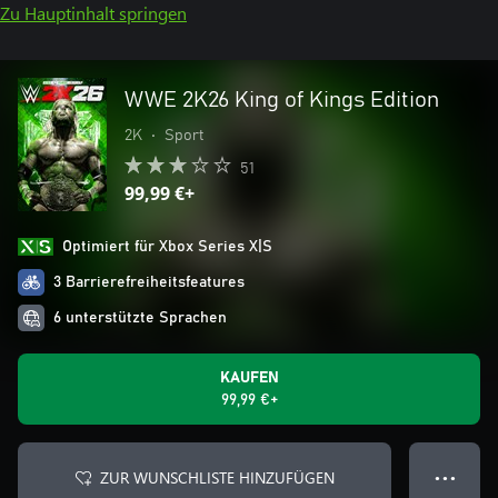
Zu Hauptinhalt springen
WWE 2K26 King of Kings Edition
2K
•
Sport
51
99,99 €+
Optimiert für Xbox Series X|S
3 Barrierefreiheitsfeatures
6 unterstützte Sprachen
KAUFEN
99,99 €+
ZUR WUNSCHLISTE HINZUFÜGEN
● ● ●