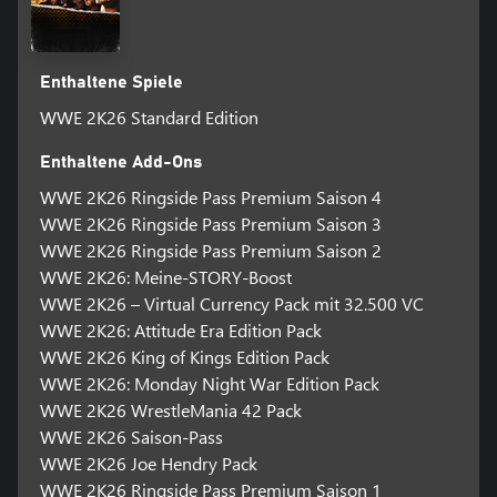
RINGSIDE PASS PREMIUM SAISON 1Erweitere dein Universe
nach dem Launch um vier neue spielbare Superstars zum
Freischalten und weitere Belohnungen.
Enthaltene Spiele
Bestimmte Funktionen des Spiels, darunter Online-Mehrspieler,
WWE 2K26 Standard Edition
Kommunikation und andere Online-Funktionen, sind
möglicherweise nicht für Kinderkonten zugänglich. Ein Kind ist ein
Enthaltene Add-Ons
Spieler unter 13 Jahren, sofern lokale Gesetze nichts anderes
WWE 2K26 Ringside Pass Premium Saison 4
vorgeben.
WWE 2K26 Ringside Pass Premium Saison 3
Der Kauf gewährt eine Lizenz für das digitale Produkt, die den
WWE 2K26 Ringside Pass Premium Saison 2
Nutzungsbedingungen („Nutzungsbedingungen“) und der
WWE 2K26: Meine-STORY-Boost
Datenschutzrichtlinie im Spiel und auf
WWE 2K26 – Virtual Currency Pack mit 32.500 VC
www.take2games.com/legal und www.take2games.com/privacy
WWE 2K26: Attitude Era Edition Pack
unterliegt. Der Zugang zu speziellen/Bonus-/Online-Features,
WWE 2K26 King of Kings Edition Pack
Inhalten, Diensten oder Funktionen („Spezialfunktionen“) kann
einen einmaligen Seriencode, eine zusätzliche Gebühr, eine
WWE 2K26: Monday Night War Edition Pack
Online-Kontoregistrierung erfordern und/oder ist für Konten, die
WWE 2K26 WrestleMania 42 Pack
für Benutzer unter 13 Jahren registriert sind, nicht zugänglich
WWE 2K26 Saison-Pass
(Mindestalter variiert). Spezialfunktionen erfordern eine
WWE 2K26 Joe Hendry Pack
Internetverbindung, sind möglicherweise nicht für alle Nutzer
WWE 2K26 Ringside Pass Premium Saison 1
oder nicht jederzeit verfügbar und können ohne Vorankündigung