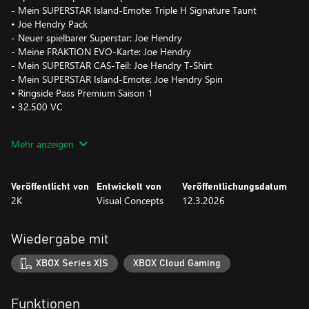
- Mein SUPERSTAR Island-Emote: Triple H Signature Taunt
• Joe Hendry Pack
- Neuer spielbarer Superstar: Joe Hendry
- Meine FRAKTION EVO-Karte: Joe Hendry
- Mein SUPERSTAR CAS-Teil: Joe Hendry T-Shirt
- Mein SUPERSTAR Island-Emote: Joe Hendry Spin
• Ringside Pass Premium Saison 1
• 32.500 VC
DIE SHOW ENDET NIE
Mehr anzeigen
Übernimm die größte Show der Welt und erfülle deine WWE-
Fantasien. Erlebe das umfassendste Gameplay mit rebellischen
Legenden der Attitude Era und heutigen Superstars.
Veröffentlicht von
Entwickelt von
Veröffentlichungsdatum
2K
Visual Concepts
12.3.2026
MEHR SUPERSTARS DENN JE
Mit dem größten Lineup in der Geschichte der Franchise:
400+ spielbare WWE-Superstars und -Legenden wie The Rock,
Wiedergabe mit
Triple H, John Cena, Rhea Ripley und Fan-Lieblinge wie Rey Fénix,
Rusev und Blake Monroe.
XBOX Series X|S
XBOX Cloud Gaming
2K SHOWCASE
Schreibe die Wrestling-Geschichte neu und erlebe CM Punks
Funktionen