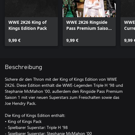
WWE 2K26 King of
WWE 2K26 Ringside
WWE 
Kings Edition Pack
Pass Premium Saison
Curr
1
32.5
9,99 €
9,99 €
9,99 
Beschreibung
Sichere dir den Thron mit der King of Kings Edition von WWE
2K26. Diese Edition enthält die WWE-Legenden Triple H '98 und
Stephanie McMahon '00, außerdem den Ringside Pass Premium
Saison 1 mit vier neuen Superstars zum Freischalten sowie das
Joe Hendry Pack.
Die King of Kings Edition enthält:
• King of Kings Pack
- Spielbarer Superstar: Triple H '98
- Spielbarer Superstar: Stephanie McMahon '00