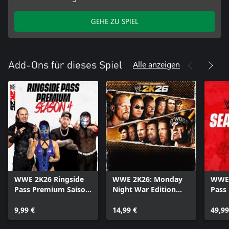
eingestellt, geändert oder zu anderen Bedingungen gemäß den
Nutzungsbedingungen angeboten werden. Siehe
GEHE ZU SPIEL
https://bit.ly/2K-Online-Services-Status für die Verfügbarkeit von
bestimmten Spezialfunktionen. Ein Verstoß gegen die
Nutzungsbedingungen kann zu einer Einschränkung oder
Beendigung des Zugangs zum Spiel oder Online-Konto führen.
Alle anzeigen
Add-Ons für dieses Spiel
WWE 2K26 Ringside
WWE 2K26: Monday
WWE 
Pass Premium Saison
Night War Edition
Pass
4
Pack
9,99 €
14,99 €
49,99