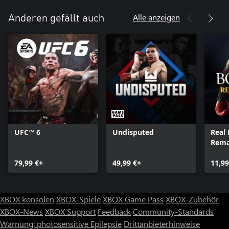
Alle anzeigen
Anderen gefällt auch
UFC™ 6
Undisputed
Real 
Rema
79,99 €+
49,99 €+
11,99
XBOX konsolen
XBOX-Spiele
XBOX Game Pass
XBOX-Zubehör
XBOX-News
XBOX Support
Feedback
Community-Standards
Warnung: photosensitive Epilepsie
Drittanbieterhinweise