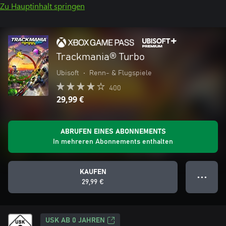
Zu Hauptinhalt springen
Trackmania® Turbo
Ubisoft
•
Renn- & Flugspiele
400
29,99 €
ABRUFEN EINES ABONNEMENTS
In mehreren Abonnements enthalten
KAUFEN
● ● ●
29,99 €
USK AB 0 JAHREN