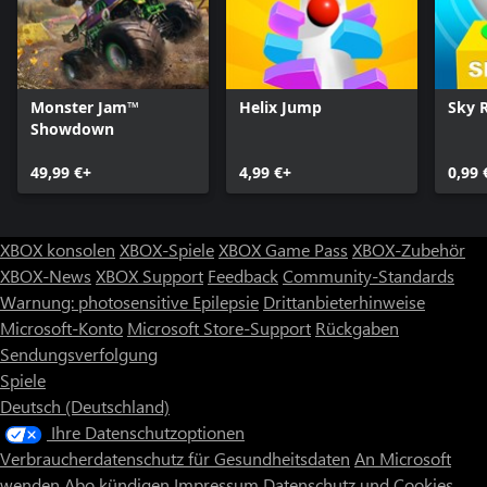
Monster Jam™
Helix Jump
Sky R
Showdown
49,99 €+
4,99 €+
0,99 
XBOX konsolen
XBOX-Spiele
XBOX Game Pass
XBOX-Zubehör
XBOX-News
XBOX Support
Feedback
Community-Standards
Warnung: photosensitive Epilepsie
Drittanbieterhinweise
Microsoft-Konto
Microsoft Store-Support
Rückgaben
Sendungsverfolgung
Spiele
Deutsch (Deutschland)
Ihre Datenschutzoptionen
Verbraucherdatenschutz für Gesundheitsdaten
An Microsoft
wenden
Abo kündigen
Impressum
Datenschutz und Cookies