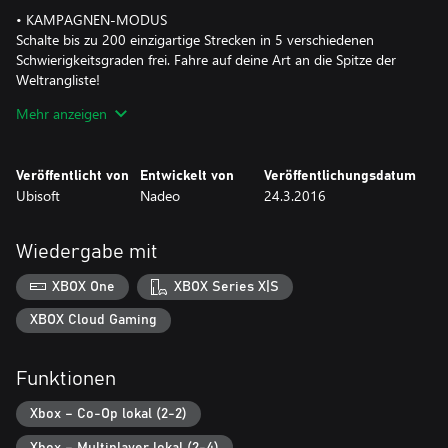
• KAMPAGNEN-MODUS
Schalte bis zu 200 einzigartige Strecken in 5 verschiedenen
Schwierigkeitsgraden frei. Fahre auf deine Art an die Spitze der
Weltrangliste!
Mehr anzeigen
• AKTIVER BEIFAHRER
Setz dich mit einem Freund gemeinsam ans Steuer eines
Fahrzeugs und lenke es mit zwei Controllern!
Veröffentlicht von
Entwickelt von
Veröffentlichungsdatum
Ubisoft
Nadeo
24.3.2016
• TRACKBUILDER
Erstelle deine eigenen Strecken oder generiere welche per Zufall.
Speichere und teile deine besten Strecken, damit der Wettkampf
Wiedergabe mit
ewig währt.
XBOX One
XBOX Series X|S
XBOX Cloud Gaming
Funktionen
Xbox – Co-Op lokal (2-2)
Xbox – Multiplayer lokal (2-4)