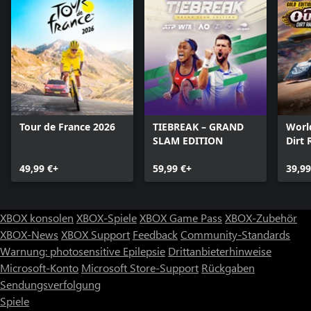
• Bessere Navigation im Peloton
• Überarbeitete Sprint-KI
Tour de France 2026
TIEBREAK – GRAND
Worl
SLAM EDITION
Dirt 
Editi
49,99 €+
59,99 €+
39,99
XBOX konsolen
XBOX-Spiele
XBOX Game Pass
XBOX-Zubehör
XBOX-News
XBOX Support
Feedback
Community-Standards
Warnung: photosensitive Epilepsie
Drittanbieterhinweise
Microsoft-Konto
Microsoft Store-Support
Rückgaben
Sendungsverfolgung
Spiele