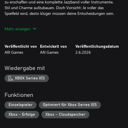
zu erschaffen und eine komplette Jazzband voller Instrumente,
Stil und Charme aufzubauen. Doch Vorsicht: Je voller das
Spielfeld wird, desto klüger müssen deine Entscheidungen sein.
Im Kampagnenmodus stellen Missionen und Herausforderungen
Mehr anzeigen
deine Kreativität auf die Probe, während du bestimmte
Musikerbienen für immer aufwendigere Auftritte erschaffst. Im
Endlosmodus wird das Erlebnis mit speziellen Power-Ups noch
Veröffentlicht von
Entwickelt von
Veröffentlichungsdatum
strategischer: Sie können die Bühne erschüttern, Teile entfernen
Afil Games
Afil Games
2.6.2026
und das Chaos neu ordnen, damit die Musik noch länger
weitergeht.
Wiedergabe mit
Mit gemütlicher Grafik, entspannter Atmosphäre und einem
Soundtrack voller Persönlichkeit liefert To Bee Jazz die perfekte
XBOX Series X|S
Mischung aus Ruhe und Strategie, die dich denken lässt: „Nur
noch eine Runde“.
Funktionen
Beobachte die Bühne, plane jeden Fall und lass den Jazz den
Bienenstock übernehmen.
Einzelspieler
Optimiert für Xbox Series X|S
Xbox – Erfolge
Xbox – Cloudspeicher