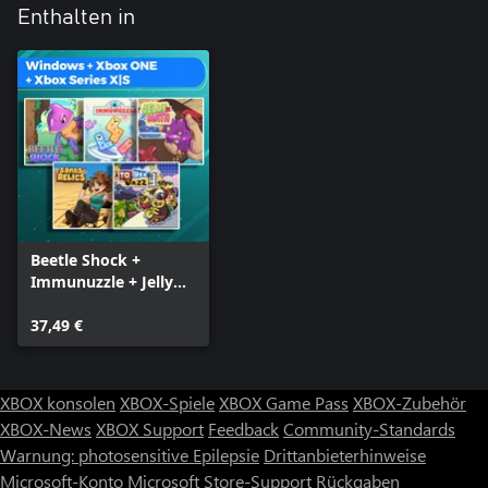
Enthalten in
Beetle Shock +
Immunuzzle + Jelly
Math + Sands and
Relics + To bee Jazz
37,49 €
(Bundle)
XBOX konsolen
XBOX-Spiele
XBOX Game Pass
XBOX-Zubehör
XBOX-News
XBOX Support
Feedback
Community-Standards
Warnung: photosensitive Epilepsie
Drittanbieterhinweise
Microsoft-Konto
Microsoft Store-Support
Rückgaben