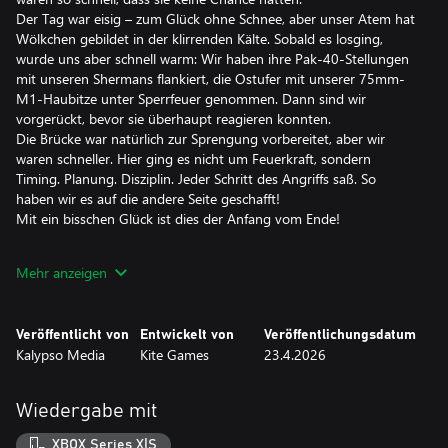
Der Tag war eisig – zum Glück ohne Schnee, aber unser Atem hat
Wölkchen gebildet in der klirrenden Kälte. Sobald es losging,
wurde uns aber schnell warm: Wir haben ihre Pak-40-Stellungen
mit unseren Shermans flankiert, die Ostufer mit unserer 75mm-
M1-Haubitze unter Sperrfeuer genommen. Dann sind wir
vorgerückt, bevor sie überhaupt reagieren konnten.
Die Brücke war natürlich zur Sprengung vorbereitet, aber wir
waren schneller. Hier ging es nicht um Feuerkraft, sondern
Timing. Planung. Disziplin. Jeder Schritt des Angriffs saß. So
haben wir es auf die andere Seite geschafft!
Mit ein bisschen Glück ist dies der Anfang vom Ende!
Erlebe packende Echtzeit-Taktik in epischen Schlachten des
Mehr anzeigen
Zweiten Weltkriegs! Sudden Strike 5 eröffnet dir eine große Zahl
taktischer Möglichkeiten und das Kommando über mehr als 300
spielbare Einheiten. Dadurch bieten sich dir vielfältige
Veröffentlicht von
Entwickelt von
Veröffentlichungsdatum
Herangehensweisen, um die Ziele der 25 Missionen
Kalypso Media
Kite Games
23.4.2026
umspannenden Kampagne auf den historischen Schlachtfeldern
Europas und Nordafrikas zu erfüllen.
Wiedergabe mit
Timing ist alles. Nutze jede sich bietende Gelegenheit, den Feind
zu überlisten – so wie die Eroberung strategischer Punkte, um
XBOX Series X|S