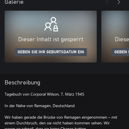
Galerie
Dieser Inhalt ist gesperrt
Diese
GEBEN SIE IHR GEBURTSDATUM EIN
GEBEN 
Beschreibung
Tagebuch von Corporal Wilson, 7. März 1945
In der Nähe von Remagen, Deutschland
Wir haben gerade die Brücke von Remagen eingenommen – mit
einem Durchbruch, den sie nicht haben kommen sehen. Wir
waren so schnell, dass sie keine Chance hatten.