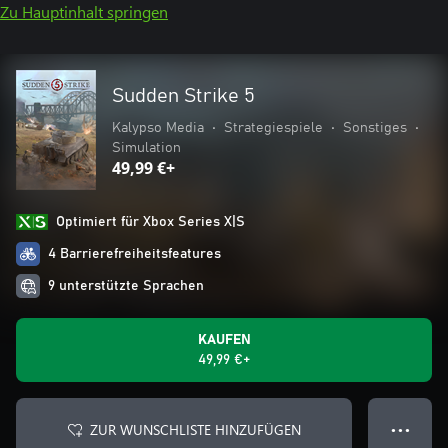
Zu Hauptinhalt springen
Sudden Strike 5
Kalypso Media
•
Strategiespiele
•
Sonstiges
•
Simulation
49,99 €+
Optimiert für Xbox Series X|S
4 Barrierefreiheitsfeatures
9 unterstützte Sprachen
KAUFEN
49,99 €+
ZUR WUNSCHLISTE HINZUFÜGEN
● ● ●